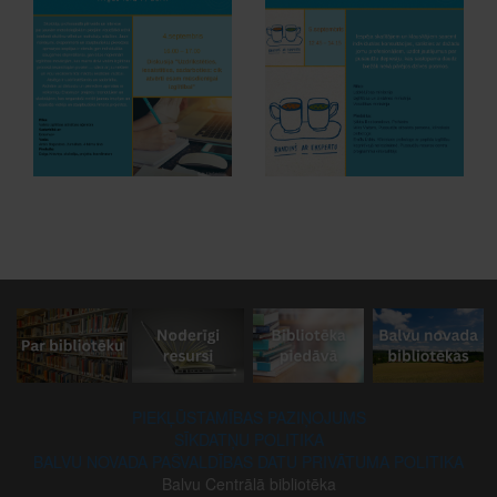
PIEKĻŪSTAMĪBAS PAZIŅOJUMS
SĪKDATŅU POLITIKA
BALVU NOVADA PAŠVALDĪBAS DATU PRIVĀTUMA POLITIKA
Balvu Centrālā bibliotēka