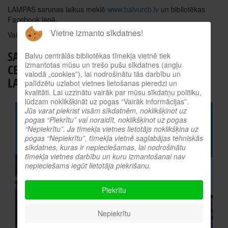
LAMPAS sarunas laikus meklē
www.balvurcb.lv
un bibliotēkas
Facebook lapā.
Vietne izmanto sīkdatnes!
Vairāk par festivālu
www.festivalslampa.lv
SARUNAS PAR UZŅĒMĒJDARBĪBU BALVU
Balvu centrālās bibliotēkas tīmekļa vietnē tiek
izmantotas mūsu un trešo pušu sīkdatnes (angļu
CENTRĀLĀS BIBLIOTĒKAS RADOŠAJĀ
valodā „cookies”), lai nodrošinātu tās darbību un
LASĪTAVĀ:
palīdzētu uzlabot vietnes lietošanas pieredzi un
kvalitāti. Lai uzzinātu vairāk par mūsu sīkdatņu politiku,
lūdzam noklikšķināt uz pogas “Vairāk informācijas”.
Jūs varat piekrist visām sīkdatnēm, noklikšķinot uz
pogas “Piekrītu” vai noraidīt, noklikšķinot uz pogas
“Nepiekrītu”. Ja tīmekļa vietnes lietotājs noklikšķina uz
pogas “Nepiekrītu”, tīmekļa vietnē saglabājas tehniskās
sīkdatnes, kuras ir nepieciešamas, lai nodrošinātu
tīmekļa vietnes darbību un kuru izmantošanai nav
nepieciešams iegūt lietotāja piekrišanu.
Piekrītu
Nepiekrītu