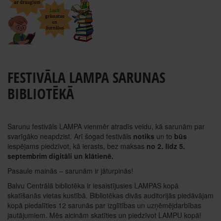
FESTIVĀLA LAMPA SARUNAS
BIBLIOTĒKĀ
Sarunu festivāls LAMPA vienmēr atradīs veidu, kā sarunām par
svarīgāko neapdzist. Arī šogad festivāls
notiks
un to
būs
iespējams piedzīvot, kā ierasts, bez maksas
no 2. līdz 5.
septembrim digitāli un klātienē.
Pasaule mainās – sarunām ir jāturpinās!
Balvu Centrālā bibliotēka ir iesaistījusies LAMPAS kopā
skatīšanās vietas kustībā. Bibliotēkas divās auditorijās piedāvājam
kopā piedalīties 12 sarunās par izglītības un uzņēmējdarbības
jautājumiem. Mēs aicinām skatīties un piedzīvot LAMPU kopā!