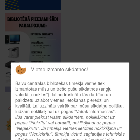
Vietne izmanto sīkdatnes!
Balvu centrālās bibliotēkas tīmekļa vietnē tiek
izmantotas mūsu un trešo pušu sīkdatnes (angļu
valodā „cookies”), lai nodrošinātu tās darbību un
palīdzētu uzlabot vietnes lietošanas pieredzi un
kvalitāti. Lai uzzinātu vairāk par mūsu sīkdatņu politiku,
lūdzam noklikšķināt uz pogas “Vairāk informācijas”.
Jūs varat piekrist visām sīkdatnēm, noklikšķinot uz
pogas “Piekrītu” vai noraidīt, noklikšķinot uz pogas
“Nepiekrītu”. Ja tīmekļa vietnes lietotājs noklikšķina uz
pogas “Nepiekrītu”, tīmekļa vietnē saglabājas tehniskās
sīkdatnes, kuras ir nepieciešamas, lai nodrošinātu