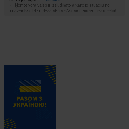
Ņemot vērā valstī ir izsludināto ārkārtējo situāciju no
9.novembra līdz 6.decembrim “Grāmatu starts” tiek atcelts!