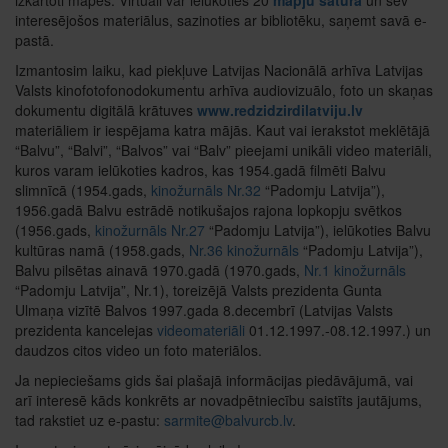
interesējošos materiālus, sazinoties ar bibliotēku, saņemt savā e-
pastā.
Izmantosim laiku, kad piekļuve Latvijas Nacionālā arhīva Latvijas
Valsts kinofotofonodokumentu arhīva audiovizuālo, foto un skaņas
dokumentu digitālā krātuves
www.redzidzirdilatviju.lv
materiāliem ir iespējama katra mājās. Kaut vai ierakstot meklētājā
“Balvu”, “Balvi”, “Balvos” vai “Balv” pieejami unikāli video materiāli,
kuros varam ielūkoties kadros, kas 1954.gadā filmēti Balvu
slimnīcā (1954.gads,
kinožurnāls Nr.32
“Padomju Latvija”),
1956.gadā Balvu estrādē notikušajos rajona lopkopju svētkos
(1956.gads,
kinožurnāls Nr.27
“Padomju Latvija”), ielūkoties Balvu
kultūras namā (1958.gads,
Nr.36 kinožurnāls
“Padomju Latvija”),
Balvu pilsētas ainavā 1970.gadā (1970.gads,
Nr.1 kinožurnāls
“Padomju Latvija”, Nr.1), toreizējā Valsts prezidenta Gunta
Ulmaņa vizītē Balvos 1997.gada 8.decembrī (Latvijas Valsts
prezidenta kancelejas
videomateriāli
01.12.1997.-08.12.1997.) un
daudzos citos video un foto materiālos.
Ja nepieciešams gids šai plašajā informācijas piedāvājumā, vai
arī interesē kāds konkrēts ar novadpētniecību saistīts jautājums,
tad rakstiet uz e-pastu:
sarmite@balvurcb.lv
.