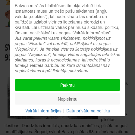
Balvu centrālās bibliotēkas tīmekļa vietnē tiek
izmantotas mūsu un trešo pušu sīkdatnes (angļu
valodā „cookies”), lai nodrošinātu tās darbību un
palīdzētu uzlabot vietnes lietošanas pieredzi un
kvalitāti. Lai uzzinātu vairāk par mūsu sīkdatņu politiku,
lūdzam noklikšķināt uz pogas “Vairāk informācijas”.
Jūs varat piekrist visām sīkdatnēm, noklikšķinot uz
pogas “Piekrītu” vai noraidīt, noklikšķinot uz pogas
SVINĒSIM BALVU PILSĒTAS
“Nepiekrītu”. Ja tīmekļa vietnes lietotājs noklikšķina uz
93.DZIMŠANAS DIENU KOPĀ!
pogas “Nepiekrītu”, tīmekļa vietnē saglabājas tehniskās
sīkdatnes, kuras ir nepieciešamas, lai nodrošinātu
tīmekļa vietnes darbību un kuru izmantošanai nav
nepieciešams iegūt lietotāja piekrišanu.
Jau krietns
laiks ir pagājis
Piekrītu
kopš
1928.gada
Nepiekrītu
11.februāra,
kad Balviem
Vairāk Informācijas
|
Datu privātuma politika
tika piešķirtas
pilsētas
tiesības. Daudz kas ir noticis, daudz kas mainījies, pilsēta augusi
un attīstījusies. Šogad, svinot Balvu pilsētas 93. dzimšanas dienu,