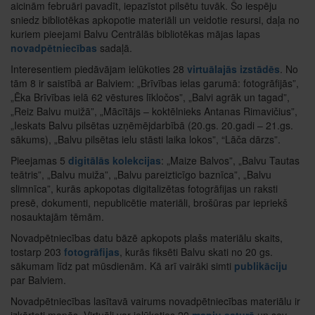
aicinām februāri pavadīt, iepazīstot pilsētu tuvāk. Šo iespēju
sniedz bibliotēkas apkopotie materiāli un veidotie resursi, daļa no
kuriem pieejami Balvu Centrālās bibliotēkas mājas lapas
novadpētniecības
sadaļā.
Interesentiem piedāvājam ielūkoties 28
virtuālajās izstādēs
. No
tām 8 ir saistībā ar Balviem: „Brīvības ielas garumā: fotogrāfijās”,
„Ēka Brīvības ielā 62 vēstures līkločos”, „Balvi agrāk un tagad”,
„Reiz Balvu muižā”, „Mācītājs – koktēlnieks Antanas Rimavičius”,
„Ieskats Balvu pilsētas uzņēmējdarbībā (20.gs. 20.gadi – 21.gs.
sākums), „Balvu pilsētas ielu stāsti laika lokos”, “Lāča dārzs”.
Pieejamas 5
digitālās kolekcijas
: „Maize Balvos”, „Balvu Tautas
teātris”, „Balvu muiža”, „Balvu pareizticīgo baznīca”, „Balvu
slimnīca”, kurās apkopotas digitalizētas fotogrāfijas un raksti
presē, dokumenti, nepublicētie materiāli, brošūras par iepriekš
nosauktajām tēmām.
Novadpētniecības datu bāzē apkopots plašs materiālu skaits,
tostarp 203
fotogrāfijas
, kurās fiksēti Balvu skati no 20 gs.
sākumam līdz pat mūsdienām. Kā arī vairāki simti
publikāciju
par Balviem.
Novadpētniecības lasītavā vairums novadpētniecības materiālu ir
izkārtoti mapēs. Virtuāli var ielūkoties 20
mapju saturā
un sev