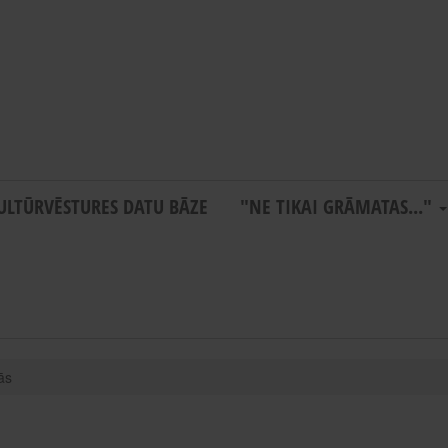
ULTŪRVĒSTURES DATU BĀZE
"NE TIKAI GRĀMATAS..."
ās