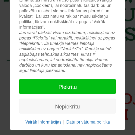
valodā „cookies”), lai nodrošinātu tās darbību un
palīdzētu uzlabot vietnes lietošanas pieredzi un
kvalitāti. Lai uzzinātu vairāk par mūsu sīkdatņu
politiku, lūdzam noklikšķināt uz pogas “Vairāk
informācijas”.
Jūs varat piekrist visām sīkdatnēm, noklikšķinot uz
pogas “Piekrītu” vai noraidīt, noklikšķinot uz pogas
“Nepiekrītu”. Ja tīmekļa vietnes lietotājs
noklikšķina uz pogas “Nepiekrītu”, tīmekļa vietnē
saglabājas tehniskās sīkdatnes, kuras ir
nepieciešamas, lai nodrošinātu tīmekļa vietnes
darbību un kuru izmantošanai nav nepieciešams
iegūt lietotāja piekrišanu.
Piekrītu
Nepiekrītu
Vairāk Informācijas
|
Datu privātuma politika