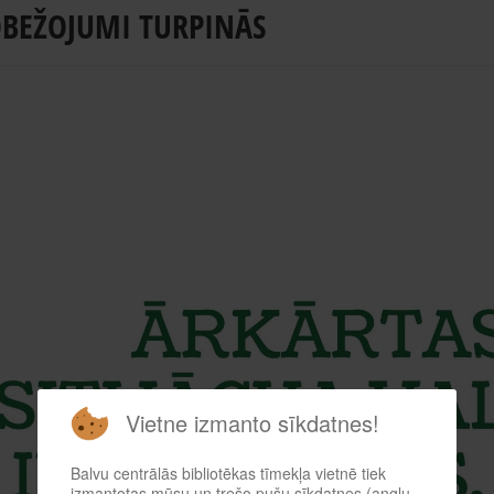
OBEŽOJUMI TURPINĀS
Vietne izmanto sīkdatnes!
Balvu centrālās bibliotēkas tīmekļa vietnē tiek
izmantotas mūsu un trešo pušu sīkdatnes (angļu