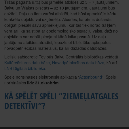
Tilžas pagastā u.tt.) būs jāmeklē atbildes uz 5 – 7 jautājumiem.
Balvu un Viļakas pilsētās – uz 10 jautājumiem. Jautājumi būs
dažādi. Daļu no tiem varēsi atbildēt, kad būsi apmeklējis kādu
konkrētu objektu vai uzņēmēju. Atceries, ka pirms došanās
obligāti piesaki savu apmeklējumu, kur tas tiek norādīts! Ņem
vērā arī, ka saistībā ar epidemioloģisko situāciju valstī, daži no
objektiem var nebūt pieejami kādā laika posmā. Uz daļu
jautājumu atbildes atradīsi, iepazīstot bibliotēku apkopotos
novadpētniecības materiālus, kā arī dažādas datubāzes.
Lieliski sabiedrotie Tev būs Balvu Centrālās bibliotēkas veidotā
Kultūrvēstures datu bāze
,
Novadpētniecības datu bāze
, kā arī
LNB Digitālā bibliotēka
.
Spēle norisināsies elektroniski aplikācijā “
Actionbound
”. Spēle
norisināsies
līdz 31.oktobrim.
KĀ SPĒLĒT SPĒLI “ZIEMEĻLATGALES
DETEKTĪVI”?