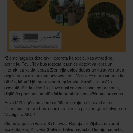
“Ziemeļlatgales detektīvi” iecerēta kā spēle, kas atmodina
pētnieku Tevī. Tev būs iespēja iejusties detektīva lomā un
interaktīvā veidā iepazīt Ziemeļlatgales dabas un kultūrvēstures
objektus, kā arī tūrisma piedāvājumu. Varēsi ceļot arī virtuāli datu
bāzēs, kā arī kļūt par ekspertu grāmatu, žurnālu un avīžu
pasaulē! Piedaloties Tu pilnveidosi savas ceļošanas prasmes,
digitālās prasmes un attīstīsi informācijas meklēšanas prasmes.
Rezultātā iegūsi ne vien bagātīgus ceļojuma iespaidus un
zināšanas, bet arī būs iespēju pacīnīties par vērtīgām balvām no
“Zvaigzne ABC”!
Ziemeļlatgales (Balvu, Baltinavas, Rugāju un Viļakas novadu)
apceļotājiem, 21 vietā (Balvos, Balvu pagastā, Rugāju pagastā,