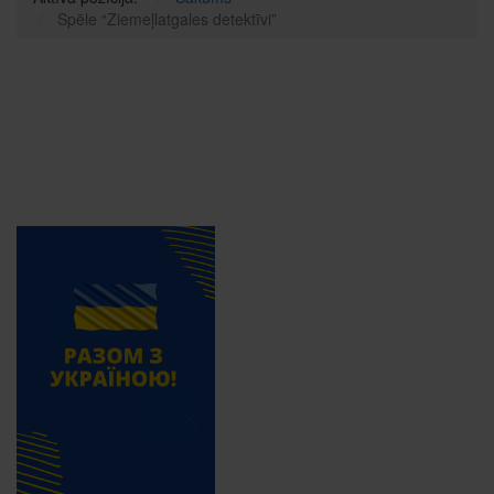
Spēle “Ziemeļlatgales detektīvi”