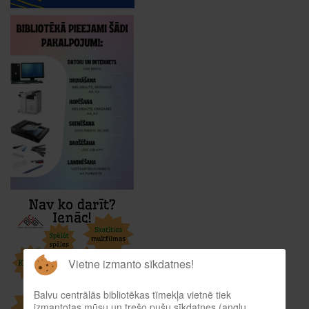
Vietne izmanto sīkdatnes!
Balvu centrālās bibliotēkas tīmekļa vietnē tiek
izmantotas mūsu un trešo pušu sīkdatnes (angļu