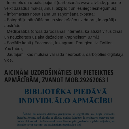
- Internets un e-pakalpojumi (darbošanās www.latvija.lv; prasme
veikt dažādus maksājumus, aizpildīt un iesniegt iesniegumus);
- Informācijas nosūtīšana un saņemšana e-pastā;
- Fotogrāfiju pārsūtīšana no viedierīcēm uz datoru, fotogrāfiju
apstrāde;
- Medijpratība (droša darbošanās internetā, kā atšķirt viltus ziņas
un neuzķerties uz āķa dažādiem krāpniekiem u.tml.);
- Sociālie konti ( Facebook, Instagram, Draugiem.lv, Twitter,
YouTube);
- Jautājumi, kas mulsina vai rada nedrošību, darbojoties digitālajā
vidē.
AICINĀM UZDROŠINĀTIES UN PIETEIKTIES
APMĀCĪBĀM, ZVANOT MOB.29262063 !