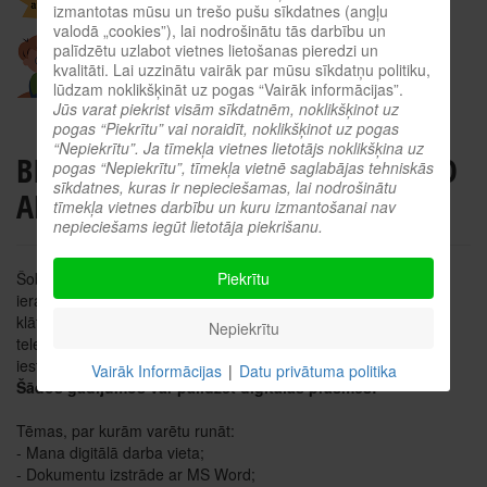
izmantotas mūsu un trešo pušu sīkdatnes (angļu
valodā „cookies”), lai nodrošinātu tās darbību un
palīdzētu uzlabot vietnes lietošanas pieredzi un
kvalitāti. Lai uzzinātu vairāk par mūsu sīkdatņu politiku,
lūdzam noklikšķināt uz pogas “Vairāk informācijas”.
Jūs varat piekrist visām sīkdatnēm, noklikšķinot uz
pogas “Piekrītu” vai noraidīt, noklikšķinot uz pogas
“Nepiekrītu”. Ja tīmekļa vietnes lietotājs noklikšķina uz
BIBLIOTĒKA PIEDĀVĀ INDIVIDUĀLO
pogas “Nepiekrītu”, tīmekļa vietnē saglabājas tehniskās
sīkdatnes, kuras ir nepieciešamas, lai nodrošinātu
APMĀCĪBU!
tīmekļa vietnes darbību un kuru izmantošanai nav
nepieciešams iegūt lietotāja piekrišanu.
Šobrīd, lai risinātu dažādus jautājumus, ir apgrūtināta vai liegta
Piekrītu
ierašanās iestādēs. Posms, kad cilvēks ar cilvēku sazinās
klātienē, ir noslēdzies, pārsvarā viss notiek elektroniski. Arī
Nepiekrītu
telefoniski sazināties ir grūti, jo daudzi ir pārliecinājušies, ka
iestādes nevar sazvanīt vai savienojums jāgaida ļoti ilgi.
Vairāk Informācijas
|
Datu privātuma politika
Šādos gadījumos var palīdzēt digitālās prasmes!
Tēmas, par kurām varētu runāt:
- Mana digitālā darba vieta;
- Dokumentu izstrāde ar MS Word;