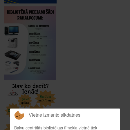
Vietne izmanto sīkdatnes!
Balvu centrālās bibliotēkas tīmekļa vietnē tiek