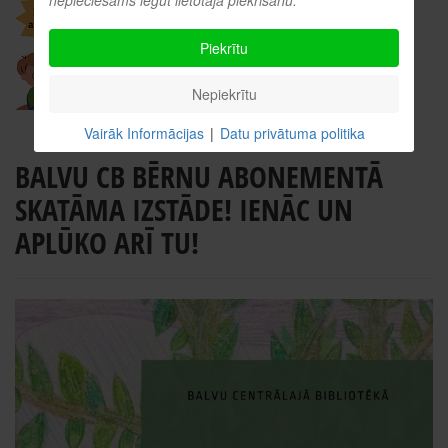
Piekrītu
Nepiekrītu
Vairāk Informācijas
|
Datu privātuma politika
BALVU CB BĒRNU ABONEMENTĀ
SKATĀMA IZSTĀDE! IENĀC UN
APLŪKO ARĪ TU!