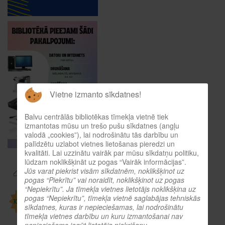
Vietne izmanto sīkdatnes!
Balvu centrālās bibliotēkas tīmekļa vietnē tiek
izmantotas mūsu un trešo pušu sīkdatnes (angļu
valodā „cookies”), lai nodrošinātu tās darbību un
palīdzētu uzlabot vietnes lietošanas pieredzi un
kvalitāti. Lai uzzinātu vairāk par mūsu sīkdatņu politiku,
lūdzam noklikšķināt uz pogas “Vairāk informācijas”.
Jūs varat piekrist visām sīkdatnēm, noklikšķinot uz
pogas “Piekrītu” vai noraidīt, noklikšķinot uz pogas
“Nepiekrītu”. Ja tīmekļa vietnes lietotājs noklikšķina uz
pogas “Nepiekrītu”, tīmekļa vietnē saglabājas tehniskās
sīkdatnes, kuras ir nepieciešamas, lai nodrošinātu
tīmekļa vietnes darbību un kuru izmantošanai nav
nepieciešams iegūt lietotāja piekrišanu.