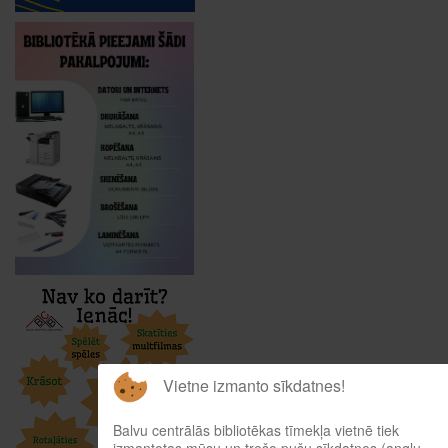
Vietne izmanto sīkdatnes!
Balvu centrālās bibliotēkas tīmekļa vietnē tiek
izmantotas mūsu un trešo pušu sīkdatnes (angļu