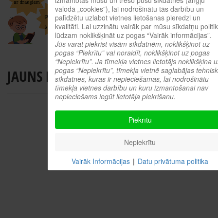
valodā „cookies”), lai nodrošinātu tās darbību un
palīdzētu uzlabot vietnes lietošanas pieredzi un
kvalitāti. Lai uzzinātu vairāk par mūsu sīkdatņu politik
lūdzam noklikšķināt uz pogas “Vairāk informācijas”.
Jūs varat piekrist visām sīkdatnēm, noklikšķinot uz
pogas “Piekrītu” vai noraidīt, noklikšķinot uz pogas
“Nepiekrītu”. Ja tīmekļa vietnes lietotājs noklikšķina u
pogas “Nepiekrītu”, tīmekļa vietnē saglabājas tehnis
JAUNS PAKALPOJUMS BIBLIOTĒKĀ!
sīkdatnes, kuras ir nepieciešamas, lai nodrošinātu
tīmekļa vietnes darbību un kuru izmantošanai nav
nepieciešams iegūt lietotāja piekrišanu.
Piekrītu
Nepiekrītu
Vairāk Informācijas
|
Datu privātuma politika