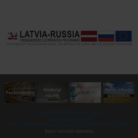
PIEKĻŪSTAMĪBAS PAZIŅOJUMS
SĪKDATŅU POLITIKA
BALVU NOVADA PAŠVALDĪBAS DATU PRIVĀTUMA POLITIKA
Balvu Centrālā bibliotēka