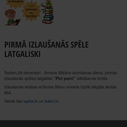
PIRMĀ IZLAUŠANĀS SPĒLE
LATGALISKI
Šodien,28.decembrī - Antona Slišāna dzimšanas dienā, pirmās
izlaušanās spēles latgaliski
“Pīci panti”
atklāšanas brīdis.
Izlaušanās istabas ierīkotas Balvu novada Upītē slēgtās skolas
ēkā.
Vairāk lasi
upite.lv
un
balvi.lv