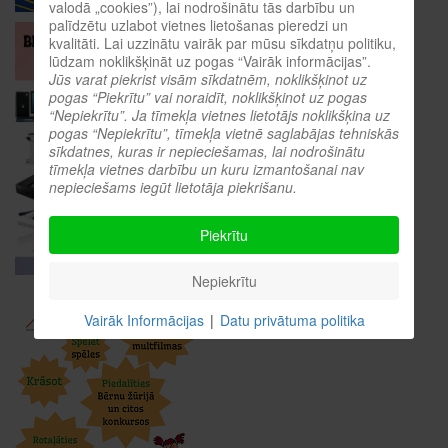
valodā „cookies”), lai nodrošinātu tās darbību un
palīdzētu uzlabot vietnes lietošanas pieredzi un
kvalitāti. Lai uzzinātu vairāk par mūsu sīkdatņu politiku,
lūdzam noklikšķināt uz pogas “Vairāk informācijas”.
Jūs varat piekrist visām sīkdatnēm, noklikšķinot uz
pogas “Piekrītu” vai noraidīt, noklikšķinot uz pogas
“Nepiekrītu”. Ja tīmekļa vietnes lietotājs noklikšķina uz
pogas “Nepiekrītu”, tīmekļa vietnē saglabājas tehniskās
sīkdatnes, kuras ir nepieciešamas, lai nodrošinātu
tīmekļa vietnes darbību un kuru izmantošanai nav
nepieciešams iegūt lietotāja piekrišanu.
Piekrītu
Nepiekrītu
Vairāk Informācijas
|
Datu privātuma politika