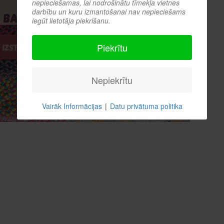
nepieciešamas, lai nodrošinātu tīmekļa vietnes
darbību un kuru izmantošanai nav nepieciešams
iegūt lietotāja piekrišanu.
Piekrītu
Nepiekrītu
Vairāk Informācijas
|
Datu privātuma politika