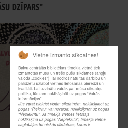
ĀSU DZĪPARS"
Vietne izmanto sīkdatnes!
Balvu centrālās bibliotēkas tīmekļa vietnē tiek
izmantotas mūsu un trešo pušu sīkdatnes (angļu
valodā „cookies”), lai nodrošinātu tās darbību un
palīdzētu uzlabot vietnes lietošanas pieredzi un
kvalitāti. Lai uzzinātu vairāk par mūsu sīkdatņu
politiku, lūdzam noklikšķināt uz pogas “Vairāk
informācijas”.
Jūs varat piekrist visām sīkdatnēm, noklikšķinot uz
pogas “Piekrītu” vai noraidīt, noklikšķinot uz pogas
“Nepiekrītu”. Ja tīmekļa vietnes lietotājs
noklikšķina uz pogas “Nepiekrītu”, tīmekļa vietnē
saglabājas tehniskās sīkdatnes, kuras ir