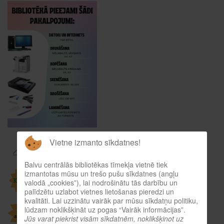
Vietne izmanto sīkdatnes!
Balvu centrālās bibliotēkas tīmekļa vietnē tiek
izmantotas mūsu un trešo pušu sīkdatnes (angļu
valodā „cookies”), lai nodrošinātu tās darbību un
palīdzētu uzlabot vietnes lietošanas pieredzi un
kvalitāti. Lai uzzinātu vairāk par mūsu sīkdatņu politiku,
lūdzam noklikšķināt uz pogas “Vairāk informācijas”.
Jūs varat piekrist visām sīkdatnēm, noklikšķinot uz