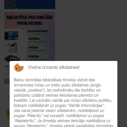
Vietne izmanto sīkdatnes!
Balvu centrālās bibliotēkas tīmekļa vietnē tiek
izmantotas mūsu un trešo pušu sīkdatnes (angļu
valodā „cookies”), lai nodrošinātu tās darbību un
palīdzētu uzlabot vietnes lietošanas pieredzi un
kvalitāti. Lai uzzinātu vairāk par mūsu sīkdatņu politiku,
lūdzam noklikšķināt uz pogas “Vairāk informācijas”.
Jūs varat piekrist visām sīkdatnēm, noklikšķinot uz
pogas “Piekrītu” vai noraidīt, noklikšķinot uz pogas
“Nepiekrītu”. Ja tīmekļa vietnes lietotājs noklikšķina uz
pogas “Nepiekrītu”, tīmekļa vietnē saglabājas tehniskās