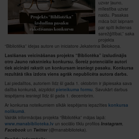
uzvar ļauno,
mīlestība uzvar
naidu. Pasakas
māca būt laipnam
par spīti ikdienas
sarežģītībai,” saka
projekta
“Bibliotēka” idejas autore un iniciatore Jekaterina Belokoņa.
Lasīšanas veicināšanas projekts “Bibliotēka” izsludinājis
otro Jauno rakstnieku konkursu. Šoreiz potenciālie autori
tiek aicināti rakstīt un konkursam iesniegt pasaku. Konkursa
rezultātā tiks izdots viens agrāk nepublicēta autora darbs.
Lai piedalītos, autoriem līdz šī gada 1. oktobrim ir jāpiesaka sava
dalība konkursā, aizpildot
pieteikuma formu
. Savukārt darbus
iespējams iesniegt līdz šī gada 1. decembrim.
Ar konkursa noteikumiem sīkāk iespējams iepazīties
konkursa
nolikumā
.
Vairāk informācijas projekta “Bibliotēka” mājas lapā:
www.manabiblioteka.lv
un sociālo tīklu profilos
Instagram
,
Facebook
un
Twitter
(@manabiblioteka).
Papildu informācija: