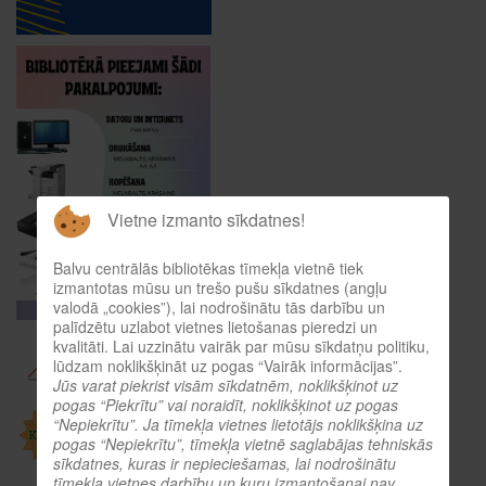
Vietne izmanto sīkdatnes!
Balvu centrālās bibliotēkas tīmekļa vietnē tiek
izmantotas mūsu un trešo pušu sīkdatnes (angļu
valodā „cookies”), lai nodrošinātu tās darbību un
palīdzētu uzlabot vietnes lietošanas pieredzi un
kvalitāti. Lai uzzinātu vairāk par mūsu sīkdatņu politiku,
lūdzam noklikšķināt uz pogas “Vairāk informācijas”.
Jūs varat piekrist visām sīkdatnēm, noklikšķinot uz
pogas “Piekrītu” vai noraidīt, noklikšķinot uz pogas
“Nepiekrītu”. Ja tīmekļa vietnes lietotājs noklikšķina uz
pogas “Nepiekrītu”, tīmekļa vietnē saglabājas tehniskās
sīkdatnes, kuras ir nepieciešamas, lai nodrošinātu
tīmekļa vietnes darbību un kuru izmantošanai nav