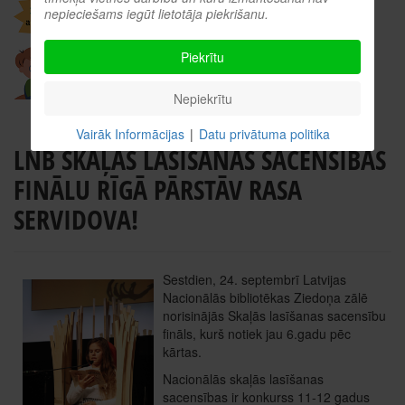
nepieciešams iegūt lietotāja piekrišanu.
Piekrītu
Nepiekrītu
Vairāk Informācijas
|
Datu privātuma politika
LNB SKAĻĀS LASĪŠANAS SACENSĪBAS
FINĀLU RĪGĀ PĀRSTĀV RASA
SERVIDOVA!
Sestdien, 24. septembrī Latvijas
Nacionālās bibliotēkas Ziedoņa zālē
norisinājās Skaļās lasīšanas sacensību
fināls, kurš notiek jau 6.gadu pēc
kārtas.
Nacionālās skaļās lasīšanas
sacensības ir konkurss 11-12 gadus