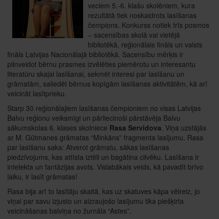
veciem 5.-6. klašu skolēniem, kura
rezultātā tiek noskaidrots lasīšanas
čempions. Konkurss notiek trīs posmos
– sacensības skolā vai vietējā
bibliotēkā, reģionālais fināls un valsts
fināls Latvijas Nacionālajā bibliotēkā. Sacensību mērķis ir
pilnveidot bērnu prasmes izvēlēties piemērotu un interesantu
literatūru skaļai lasīšanai, sekmēt interesi par lasīšanu un
grāmatām, saliedēt bērnus kopīgām lasīšanas aktivitātēm, kā arī
veicināt lasītprieku.
Starp 30 reģionālajiem lasīšanas čempioniem no visas Latvijas
Balvu reģionu veiksmīgi un pārliecinoši pārstāvēja Balvu
sākumskolas 6. klases skolniece
Rasa Servidova
. Viņa uzstājās
ar M. Gūtmanes grāmatas “Minkāns” fragmenta lasījumu. Rasa
par lasīšanu saka: Atverot grāmatu, sākas lasīšanas
piedzīvojums, kas attīsta iztēli un bagātina cilvēku. Lasīšana ir
intelekta un fantāzijas avots. Vislabākais veids, kā pavadīt brīvo
laiku, ir lasīt grāmatas!
Rasa bija arī to lasītāju skaitā, kas uz skatuves kāpa vēlreiz, jo
viņai par savu izjusto un aizraujošo lasījumu tika piešķirta
veicināšanas balviņa no žurnāla “Astes”.