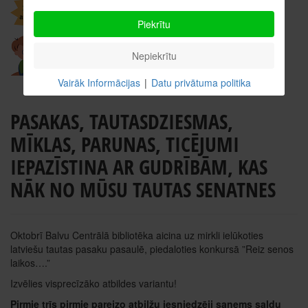
Piekrītu
Nepiekrītu
Vairāk Informācijas
|
Datu privātuma politika
PASAKAS, TAUTASDZIESMAS,
MĪKLAS, PARUNAS, TICĒJUMI
IEPAZĪSTINA AR GUDRĪBĀM, KAS
NĀK NO MŪSU TAUTAS SENATNES
Oktobrī Balvu Centrālā bibliotēka aicina uz mirkli ielūkoties
latviešu tautas pasaku pasaulē, piedaloties konkursā ”Reiz senos
laikos….”
Izvēlies visprecīzāko atbildes variantu!
Pirmie trīs pirmie pareizo atbilžu iesniedzēji saņems saldu