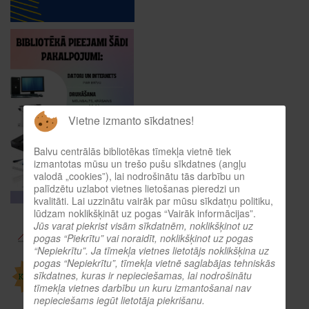
Vietne izmanto sīkdatnes!
Balvu centrālās bibliotēkas tīmekļa vietnē tiek
izmantotas mūsu un trešo pušu sīkdatnes (angļu
valodā „cookies”), lai nodrošinātu tās darbību un
palīdzētu uzlabot vietnes lietošanas pieredzi un
kvalitāti. Lai uzzinātu vairāk par mūsu sīkdatņu politiku,
lūdzam noklikšķināt uz pogas “Vairāk informācijas”.
Jūs varat piekrist visām sīkdatnēm, noklikšķinot uz
pogas “Piekrītu” vai noraidīt, noklikšķinot uz pogas
“Nepiekrītu”. Ja tīmekļa vietnes lietotājs noklikšķina uz
pogas “Nepiekrītu”, tīmekļa vietnē saglabājas tehniskās
sīkdatnes, kuras ir nepieciešamas, lai nodrošinātu
tīmekļa vietnes darbību un kuru izmantošanai nav
nepieciešams iegūt lietotāja piekrišanu.