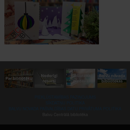
PIEKĻŪSTAMĪBAS PAZIŅOJUMS
SĪKDATŅU POLITIKA
BALVU NOVADA PAŠVALDĪBAS DATU PRIVĀTUMA POLITIKA
Balvu Centrālā bibliotēka