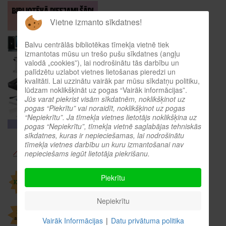
Vietne izmanto sīkdatnes!
Balvu centrālās bibliotēkas tīmekļa vietnē tiek
izmantotas mūsu un trešo pušu sīkdatnes (angļu
valodā „cookies”), lai nodrošinātu tās darbību un
palīdzētu uzlabot vietnes lietošanas pieredzi un
kvalitāti. Lai uzzinātu vairāk par mūsu sīkdatņu politiku,
lūdzam noklikšķināt uz pogas “Vairāk informācijas”.
Jūs varat piekrist visām sīkdatnēm, noklikšķinot uz
pogas “Piekrītu” vai noraidīt, noklikšķinot uz pogas
“Nepiekrītu”. Ja tīmekļa vietnes lietotājs noklikšķina uz
pogas “Nepiekrītu”, tīmekļa vietnē saglabājas tehniskās
sīkdatnes, kuras ir nepieciešamas, lai nodrošinātu
tīmekļa vietnes darbību un kuru izmantošanai nav
nepieciešams iegūt lietotāja piekrišanu.
Piekrītu
Nepiekrītu
Vairāk Informācijas
|
Datu privātuma politika