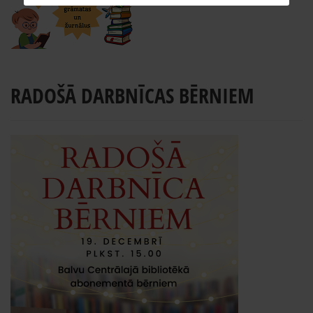
RADOŠĀ DARBNĪCAS BĒRNIEM