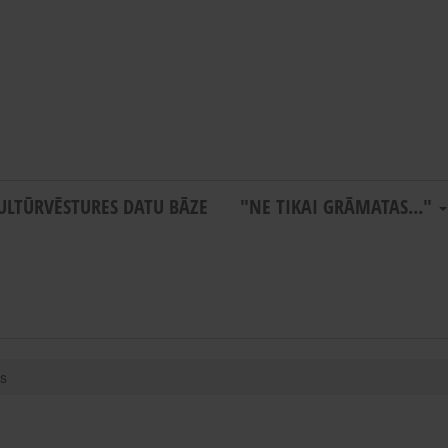
ULTŪRVĒSTURES DATU BĀZE
"NE TIKAI GRĀMATAS..."
as