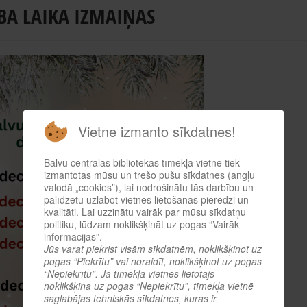
BA LAIKA IZMAIŅAS
Vietne izmanto sīkdatnes!
Balvu centrālās bibliotēkas tīmekļa vietnē tiek
izmantotas mūsu un trešo pušu sīkdatnes (angļu
valodā „cookies”), lai nodrošinātu tās darbību un
palīdzētu uzlabot vietnes lietošanas pieredzi un
kvalitāti. Lai uzzinātu vairāk par mūsu sīkdatņu
politiku, lūdzam noklikšķināt uz pogas “Vairāk
informācijas”.
Jūs varat piekrist visām sīkdatnēm, noklikšķinot uz
pogas “Piekrītu” vai noraidīt, noklikšķinot uz pogas
“Nepiekrītu”. Ja tīmekļa vietnes lietotājs
noklikšķina uz pogas “Nepiekrītu”, tīmekļa vietnē
saglabājas tehniskās sīkdatnes, kuras ir