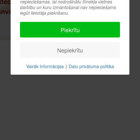
nepieciešamas, lai nodrošinātu tīmekļa vietnes
darbību un kuru izmantošanai nav nepieciešams
iegūt lietotāja piekrišanu.
Piekrītu
Nepiekrītu
Vairāk Informācijas
|
Datu privātuma politika