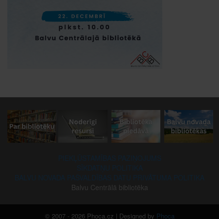
PIEKĻŪSTAMĪBAS PAZIŅOJUMS
SĪKDATŅU POLITIKA
BALVU NOVADA PAŠVALDĪBAS DATU PRIVĀTUMA POLITIKA
Balvu Centrālā bibliotēka
© 2007 - 2026 Phoca.cz | Designed by
Phoca