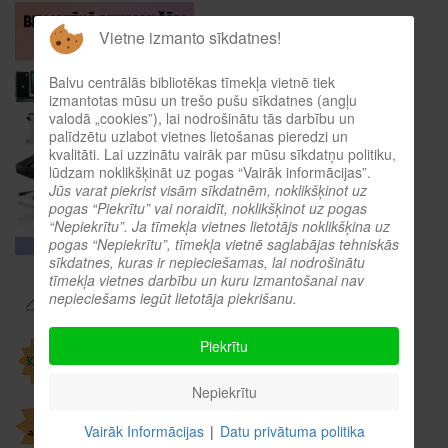
Vietne izmanto sīkdatnes!
Balvu centrālās bibliotēkas tīmekļa vietnē tiek
izmantotas mūsu un trešo pušu sīkdatnes (angļu
valodā „cookies”), lai nodrošinātu tās darbību un
palīdzētu uzlabot vietnes lietošanas pieredzi un
kvalitāti. Lai uzzinātu vairāk par mūsu sīkdatņu politiku,
lūdzam noklikšķināt uz pogas “Vairāk informācijas”.
Jūs varat piekrist visām sīkdatnēm, noklikšķinot uz
pogas “Piekrītu” vai noraidīt, noklikšķinot uz pogas
“Nepiekrītu”. Ja tīmekļa vietnes lietotājs noklikšķina uz
pogas “Nepiekrītu”, tīmekļa vietnē saglabājas tehniskās
sīkdatnes, kuras ir nepieciešamas, lai nodrošinātu
tīmekļa vietnes darbību un kuru izmantošanai nav
nepieciešams iegūt lietotāja piekrišanu.
Piekrītu
Nepiekrītu
Vairāk Informācijas
|
Datu privātuma politika