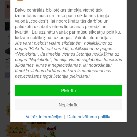
Balvu centrālās bibliotēkas tīmekļa vietnē tiek
izmantotas mūsu un trešo pušu sīkdatnes (angļu
valodā „cookies”), lai nodrošinātu tās darbību un
palīdzētu uzlabot vietnes lietošanas pieredzi un
kvalitāti. Lai uzzinātu vairāk par mūsu sīkdatņu politiku,
lūdzam noklikšķināt uz pogas “Vairāk informācijas”.
Jūs varat piekrist visām sīkdatnēm, noklikšķinot uz
pogas “Piekrītu” vai noraidīt, noklikšķinot uz pogas
“Nepiekrītu”. Ja tīmekļa vietnes lietotājs noklikšķina uz
pogas “Nepiekrītu”, tīmekļa vietnē saglabājas tehniskās
sīkdatnes, kuras ir nepieciešamas, lai nodrošinātu
tīmekļa vietnes darbību un kuru izmantošanai nav
nepieciešams iegūt lietotāja piekrišanu.
Piekrītu
Nepiekrītu
Vairāk Informācijas
|
Datu privātuma politika