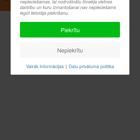
nepieciešamas, lai nodrošinātu tīmekļa vietnes
darbību un kuru izmantošanai nav nepieciešams
iegūt lietotāja piekrišanu.
Piekrītu
Nepiekrītu
Vairāk Informācijas
|
Datu privātuma politika