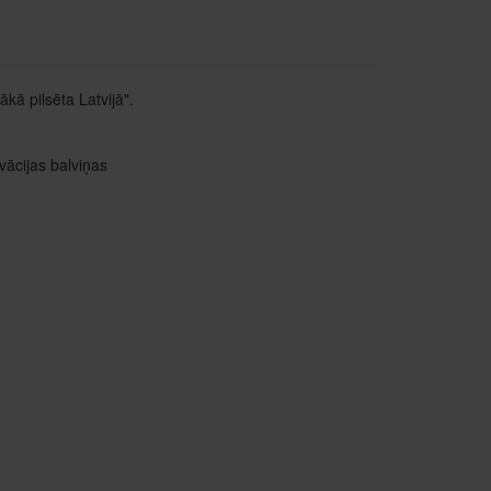
kā pilsēta Latvijā".
vācijas balviņas