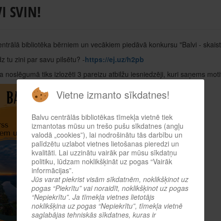
I SVIN!
ntrālā bibliotēka bērniem un vecākiem piedāvā konkursu "Balvi - skaistā
z tu zini par savu pilsētu? -
https://ej.uz/h2pb
 noslēgumā tiks izlozēti 3 pareizu atbilžu iesniedzēji, kuri saņems moti
Vietne izmanto sīkdatnes!
Balvu centrālās bibliotēkas tīmekļa vietnē tiek
izmantotas mūsu un trešo pušu sīkdatnes (angļu
valodā „cookies”), lai nodrošinātu tās darbību un
palīdzētu uzlabot vietnes lietošanas pieredzi un
kvalitāti. Lai uzzinātu vairāk par mūsu sīkdatņu
politiku, lūdzam noklikšķināt uz pogas “Vairāk
informācijas”.
Jūs varat piekrist visām sīkdatnēm, noklikšķinot uz
pogas “Piekrītu” vai noraidīt, noklikšķinot uz pogas
“Nepiekrītu”. Ja tīmekļa vietnes lietotājs
noklikšķina uz pogas “Nepiekrītu”, tīmekļa vietnē
saglabājas tehniskās sīkdatnes, kuras ir