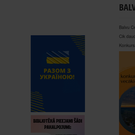
BALV
Balvu Ce
Cik daud
Konkursa