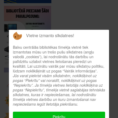
Vietne izmanto sīkdatnes!
Balvu centrālās bibliotēkas tīmekļa vietnē tiek
izmantotas mūsu un trešo pušu sīkdatnes (angļu
valodā „cookies”), lai nodrošinātu tās darbību un
palīdzētu uzlabot vietnes lietošanas pieredzi un
kvalitāti. Lai uzzinātu vairāk par mūsu sīkdatņu politiku,
lūdzam noklikšķināt uz pogas “Vairāk informācijas”.
Jūs varat piekrist visām sīkdatnēm, noklikšķinot uz
pogas “Piekrītu” vai noraidīt, noklikšķinot uz pogas
“Nepiekrītu”. Ja tīmekļa vietnes lietotājs noklikšķina uz
pogas “Nepiekrītu”, tīmekļa vietnē saglabājas tehniskās
sīkdatnes, kuras ir nepieciešamas, lai nodrošinātu
tīmekļa vietnes darbību un kuru izmantošanai nav
nepieciešams iegūt lietotāja piekrišanu.
Piekrītu