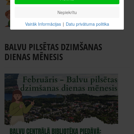
Nepiekrītu
Vairāk Informācijas
|
Datu privātuma politika
BALVU PILSĒTAS DZIMŠANAS
DIENAS MĒNESIS