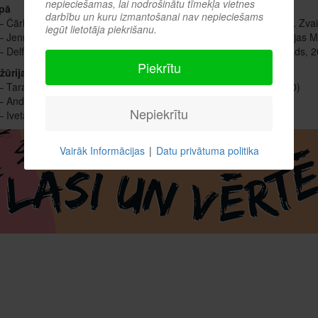
nepieciešamas, lai nodrošinātu tīmekļa vietnes
pā
darbību un kuru izmantošanai nav nepieciešams
 – Čārlijs Makesijs "Puika, kurmis, lapsa un zirgs" (tulk. Silvija Brice. Z
iegūt lietotāja piekrišanu.
 – Jennija Jēgerfelde "Stendapa karaliene" (tulk. Vizma Zaķe. Latvijas M
 – Delfīne de Vigāna "No un es" (tulk. Inta Šmite. Jāņa Rozes apgāds, 
Piekrītu
žūrija
 – Tara Vestovera "Izglītotā" (tulk. Silvija Brice. Zvaigzne ABC, 2020)
 – Andris Kalnozols "Kalendārs mani sauc" (Orbīta, 2020)
Nepiekrītu
 – Iveta Troalika "Tūlīt paliks labāk" (Mansards, 2021)
Vairāk Informācijas
|
Datu privātuma politika