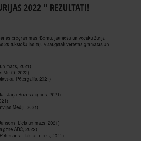
RIJAS 2022 " REZULTĀTI!
nāšanas programmas "Bērnu, jauniešu un vecāku žūrija
s 20 tūkstošu lasītāju visaugstāk vērtētās grāmatas un
s un mazs, 2021)
s Mediji, 2022)
slavska. Pētergailis, 2021)
Viška. Jāņa Rozes apgāds, 2021)
2021)
tvijas Mediji, 2021)
 Jansons. Liels un mazs, 2021)
Zvaigzne ABC, 2022)
s Pētersons. Liels un mazs, 2021)