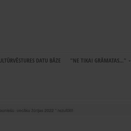
ULTŪRVĒSTURES DATU BĀZE
"NE TIKAI GRĀMATAS..."
jauniešu -vecāku žūrijas 2022 " rezultāti!