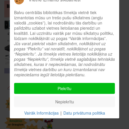
Balvu centrālās bibliotēkas tīmekļa vietnē tiek
izmantotas mūsu un trešo pušu sīkdatnes (angļu
valodā „cookies”), lai nodrošinātu tās darbību un
palīdzētu uzlabot vietnes lietošanas pieredzi un
kvalitāti. Lai uzzinātu vairāk par mūsu sīkdatņu politiku,
lūdzam noklikšķināt uz pogas “Vairāk informācijas”.
Jūs varat piekrist visām sīkdatnēm, noklikšķinot uz
pogas “Piekrītu” vai noraidīt, noklikšķinot uz pogas
“Nepiekrītu”. Ja tīmekļa vietnes lietotājs noklikšķina uz
pogas “Nepiekrītu”, tīmekļa vietnē saglabājas tehniskās
sīkdatnes, kuras ir nepieciešamas, lai nodrošinātu
tīmekļa vietnes darbību un kuru izmantošanai nav
nepieciešams iegūt lietotāja piekrišanu.
Piekrītu
Nepiekrītu
Vairāk Informācijas
|
Datu privātuma politika