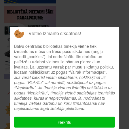
Vietne izmanto sīkdatnes!
Balvu centrālās bibliotēkas tīmekļa vietnē tiek
izmantotas mūsu un trešo pušu sīkdatnes (angļu
valodā „cookies”), lai nodrošinātu tās darbību un
palīdzētu uzlabot vietnes lietošanas pieredzi un
kvalitāti. Lai uzzinātu vairāk par mūsu sīkdatņu politiku,
lūdzam noklikšķināt uz pogas “Vairāk informācijas”.
Jūs varat piekrist visām sīkdatnēm, noklikšķinot uz
pogas “Piekrītu” vai noraidīt, noklikšķinot uz pogas
“Nepiekrītu”. Ja tīmekļa vietnes lietotājs noklikšķina uz
pogas “Nepiekrītu”, tīmekļa vietnē saglabājas tehniskās
sīkdatnes, kuras ir nepieciešamas, lai nodrošinātu
tīmekļa vietnes darbību un kuru izmantošanai nav
nepieciešams iegūt lietotāja piekrišanu.
Piekrītu