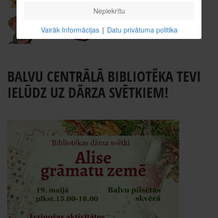
Nepiekrītu
Vairāk Informācijas
|
Datu privātuma politika
BALVU CENTRĀLĀ BIBLIOTĒKA TEVI
IELŪDZ UZ DĀRZA SVĒTKIEM!