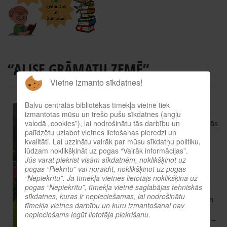
“ALISE GRĀMATU ZEMĒ”
Vietne izmanto sīkdatnes!
Balvu pilsētas skvērā 19.
Balvu centrālās bibliotēkas tīmekļa vietnē tiek
maijā tika uzburta īsta
izmantotas mūsu un trešo pušu sīkdatnes (angļu
valodā „cookies”), lai nodrošinātu tās darbību un
Brīnumzeme Balvu Centrālās
palīdzētu uzlabot vietnes lietošanas pieredzi un
bibliotēkas dārza svētkos
kvalitāti. Lai uzzinātu vairāk par mūsu sīkdatņu politiku,
“Alise grāmatu zemē”.
lūdzam noklikšķināt uz pogas “Vairāk informācijas”.
Pasākumā apmeklētājiem
Jūs varat piekrist visām sīkdatnēm, noklikšķinot uz
pogas “Piekrītu” vai noraidīt, noklikšķinot uz pogas
bija iespēja piedalīties
“Nepiekrītu”. Ja tīmekļa vietnes lietotājs noklikšķina uz
izzinošās aktivitātēs –
pogas “Nepiekrītu”, tīmekļa vietnē saglabājas tehniskās
pārbaudīt savas zināšanas
sīkdatnes, kuras ir nepieciešamas, lai nodrošinātu
par grāmatām, pasakām un
tīmekļa vietnes darbību un kuru izmantošanai nav
uzzināt ko nedzirdētu.
nepieciešams iegūt lietotāja piekrišanu.
Netrūka arī spēļu un rotaļu –