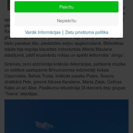
izklaidei bija pieejams
Piekrītu
lielformāta “Cirks”, “Domino”
un “Dambrete”, mazākajiem
apmeklētajiem tika vadītas dažādas rotaļas. Aktīvākie dalībnieki
Nepiekrītu
piedalījās orientēšanās skrējienā, meklējot norādītos objektus.
Radošu aktivitāti nodrošināja Balvu Mākslas skola, organizējot
Vairāk Informācijas
|
Datu privātuma politika
grāmatzīmju darbnīcu. Dalībniekiem bija iespēja pārtapt arī par
kādu pasakas tēlu, piedaloties sejiņu apgleznošanā. Bibliotēkas
telpās bija iespēja klausīties Indonēzieša Alfarisi Maulana
stāstījumā, pildīt krustvārdu mīklas un spēlēt lielformāta “Jengu”.
Grāmatu zemi atdzīvināja krāšņās dekorācijas, patīkamā mūzika
un svētkos sastopamie Brīnumzemes iedzīvotāji: košais
Cepurnieks, Baltais Trusis, krāšņās pasaku Puķes, Susurs,
zinātkārā Pele, greznā Kārava Karaliene, Marta Zaķis, Češīras
Kaķis un arī Alise. Pasākumu iekustināja Di-dancers deju grupas
“Teens” dejotājas.