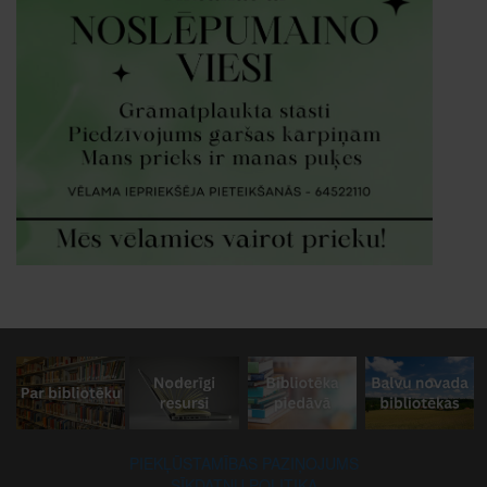
PIEKĻŪSTAMĪBAS PAZIŅOJUMS
SĪKDATŅU POLITIKA