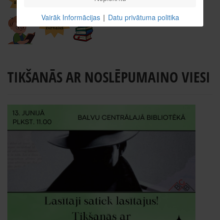
Vairāk Informācijas
|
Datu privātuma politika
TIKŠANĀS AR NOSLĒPUMAINO VIESI