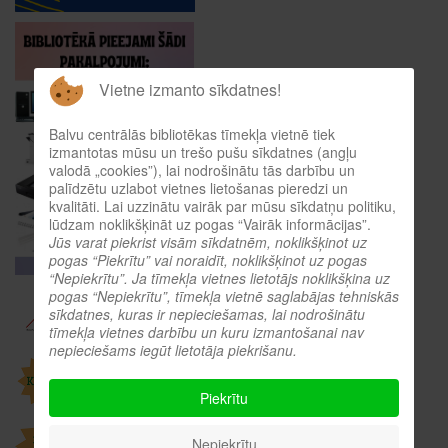
Vietne izmanto sīkdatnes!
Balvu centrālās bibliotēkas tīmekļa vietnē tiek
izmantotas mūsu un trešo pušu sīkdatnes (angļu
valodā „cookies”), lai nodrošinātu tās darbību un
palīdzētu uzlabot vietnes lietošanas pieredzi un
kvalitāti. Lai uzzinātu vairāk par mūsu sīkdatņu politiku,
lūdzam noklikšķināt uz pogas “Vairāk informācijas”.
Jūs varat piekrist visām sīkdatnēm, noklikšķinot uz
pogas “Piekrītu” vai noraidīt, noklikšķinot uz pogas
“Nepiekrītu”. Ja tīmekļa vietnes lietotājs noklikšķina uz
pogas “Nepiekrītu”, tīmekļa vietnē saglabājas tehniskās
sīkdatnes, kuras ir nepieciešamas, lai nodrošinātu
tīmekļa vietnes darbību un kuru izmantošanai nav
nepieciešams iegūt lietotāja piekrišanu.
Piekrītu
Nepiekrītu