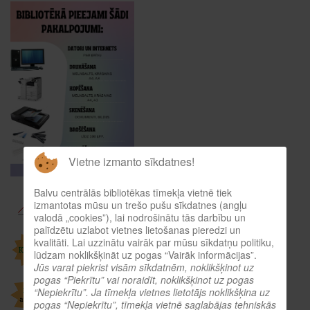
Vietne izmanto sīkdatnes!
Balvu centrālās bibliotēkas tīmekļa vietnē tiek
izmantotas mūsu un trešo pušu sīkdatnes (angļu
valodā „cookies”), lai nodrošinātu tās darbību un
palīdzētu uzlabot vietnes lietošanas pieredzi un
kvalitāti. Lai uzzinātu vairāk par mūsu sīkdatņu politiku,
lūdzam noklikšķināt uz pogas “Vairāk informācijas”.
Jūs varat piekrist visām sīkdatnēm, noklikšķinot uz
pogas “Piekrītu” vai noraidīt, noklikšķinot uz pogas
“Nepiekrītu”. Ja tīmekļa vietnes lietotājs noklikšķina uz
pogas “Nepiekrītu”, tīmekļa vietnē saglabājas tehniskās