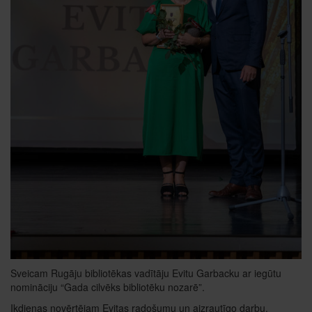
Sveicam Rugāju bibliotēkas vadītāju Evitu Garbacku ar iegūtu
nomināciju “Gada cilvēks bibliotēku nozarē”.
Ikdienas novērtējam Evitas radošumu un aizrautīgo darbu.