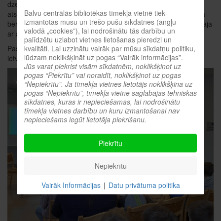
dzeju, kopā ar autori arī izdziedāja dzejas rindas, meklēja
Balvu centrālās bibliotēkas tīmekļa vietnē tiek
atskaņas un skatījās, kā dzeja pārvēršas animācijā. Noslēgumā
izmantotas mūsu un trešo pušu sīkdatnes (angļu
bērni autori iepriecināja ar ziediem, bet autore bērnus iepriecināja
valodā „cookies”), lai nodrošinātu tās darbību un
ar autogrāfiem un apskāvieniem.
palīdzētu uzlabot vietnes lietošanas pieredzi un
kvalitāti. Lai uzzinātu vairāk par mūsu sīkdatņu politiku,
Pasākums tapis projekta "Lasītāji satiek rakstniekus 2023"
lūdzam noklikšķināt uz pogas “Vairāk informācijas”.
ietvaros, ar Valsts kultūrkapitāla fonda finansiālu atbalstu.
Jūs varat piekrist visām sīkdatnēm, noklikšķinot uz
pogas “Piekrītu” vai noraidīt, noklikšķinot uz pogas
“Nepiekrītu”. Ja tīmekļa vietnes lietotājs noklikšķina uz
pogas “Nepiekrītu”, tīmekļa vietnē saglabājas tehniskās
sīkdatnes, kuras ir nepieciešamas, lai nodrošinātu
tīmekļa vietnes darbību un kuru izmantošanai nav
nepieciešams iegūt lietotāja piekrišanu.
Piekrītu
Nepiekrītu
Vairāk Informācijas
|
Datu privātuma politika