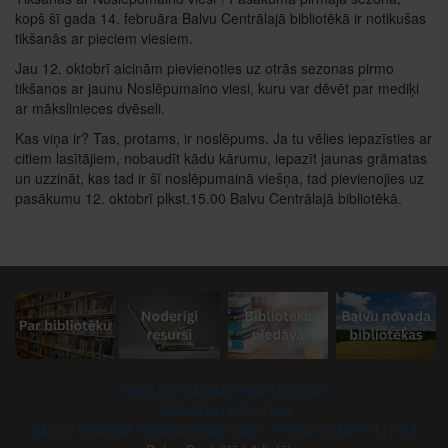
kopš šī gada 14. februāra Balvu Centrālajā bibliotēkā ir notikušas
tikšanās ar pieciem viesiem.
Jau 12. oktobrī aicinām pievienoties uz otrās sezonas pirmo
tikšanos ar jaunu Noslēpumaino viesi, kuru var dēvēt par mediķi
ar mākslinieces dvēseli.
Kas viņa ir? Tas, protams, ir noslēpums. Ja tu vēlies iepazīsties ar
citiem lasītājiem, nobaudīt kādu kārumu, iepazīt jaunas grāmatas
un uzzināt, kas tad ir šī noslēpumainā viešņa, tad pievienojies uz
pasākumu 12. oktobrī plkst.15.00 Balvu Centrālajā bibliotēkā.
PIEKĻŪSTAMĪBAS PAZIŅOJUMS
SĪKDATŅU POLITIKA
BALVU NOVADA PAŠVALDĪBAS DATU PRIVĀTUMA POLITIKA