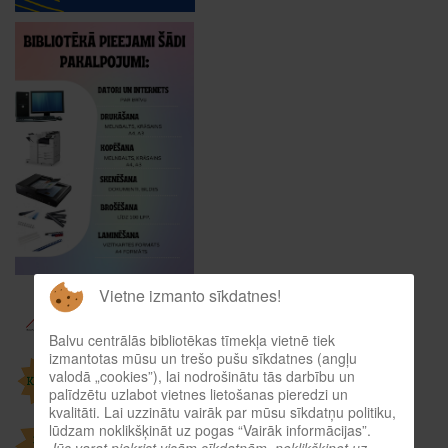
Vietne izmanto sīkdatnes!
Balvu centrālās bibliotēkas tīmekļa vietnē tiek
izmantotas mūsu un trešo pušu sīkdatnes (angļu
valodā „cookies”), lai nodrošinātu tās darbību un
palīdzētu uzlabot vietnes lietošanas pieredzi un
kvalitāti. Lai uzzinātu vairāk par mūsu sīkdatņu politiku,
lūdzam noklikšķināt uz pogas “Vairāk informācijas”.
Jūs varat piekrist visām sīkdatnēm, noklikšķinot uz