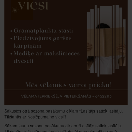
Sākusies otrā sezona pasākumu ciklam “Lasītājs satiek lasītāju.
Tikšanās ar Noslēpumaino viesi”!
Sākam jaunu sezonu pasākumu ciklam “Lasītājs satiek lasītāju.
Tikšanās ar Noslēpumaino viesi”! Pasākuma pirmajā sezonā,