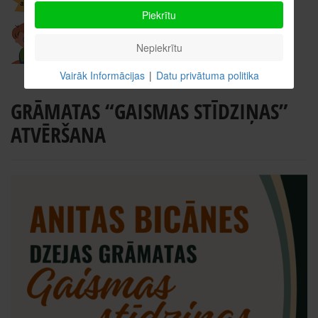
Piekrītu
Nepiekrītu
Vairāk Informācijas
|
Datu privātuma politika
GRĀMATAS “GAISMAS STĪDZIŅAS”
ATVĒRŠANA