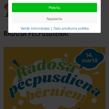
Piekrītu
Nepiekrītu
Vairāk Informācijas
|
Datu privātuma politika
RADOŠĀ PĒCPUSDIENA!