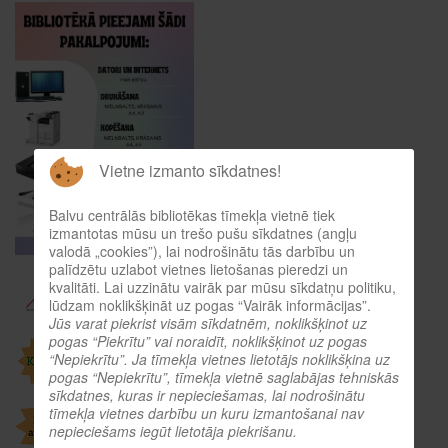
Vietne izmanto sīkdatnes!
Balvu centrālās bibliotēkas tīmekļa vietnē tiek
izmantotas mūsu un trešo pušu sīkdatnes (angļu
valodā „cookies”), lai nodrošinātu tās darbību un
palīdzētu uzlabot vietnes lietošanas pieredzi un
kvalitāti. Lai uzzinātu vairāk par mūsu sīkdatņu politiku,
lūdzam noklikšķināt uz pogas “Vairāk informācijas”.
Jūs varat piekrist visām sīkdatnēm, noklikšķinot uz
pogas “Piekrītu” vai noraidīt, noklikšķinot uz pogas
“Nepiekrītu”. Ja tīmekļa vietnes lietotājs noklikšķina uz
pogas “Nepiekrītu”, tīmekļa vietnē saglabājas tehniskās
sīkdatnes, kuras ir nepieciešamas, lai nodrošinātu
tīmekļa vietnes darbību un kuru izmantošanai nav
nepieciešams iegūt lietotāja piekrišanu.