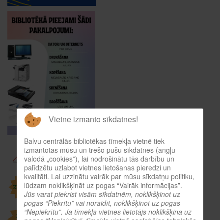
Vietne izmanto sīkdatnes!
Balvu centrālās bibliotēkas tīmekļa vietnē tiek
izmantotas mūsu un trešo pušu sīkdatnes (angļu
valodā „cookies”), lai nodrošinātu tās darbību un
palīdzētu uzlabot vietnes lietošanas pieredzi un
kvalitāti. Lai uzzinātu vairāk par mūsu sīkdatņu politiku,
lūdzam noklikšķināt uz pogas “Vairāk informācijas”.
Jūs varat piekrist visām sīkdatnēm, noklikšķinot uz
pogas “Piekrītu” vai noraidīt, noklikšķinot uz pogas
“Nepiekrītu”. Ja tīmekļa vietnes lietotājs noklikšķina uz