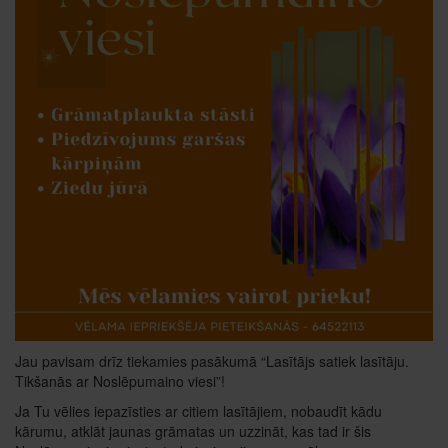
Jau pavisam drīz tiekamies pasākumā “Lasītājs satiek lasītāju.
Tikšanās ar Noslēpumaino viesi”!
Ja Tu vēlies iepazīsties ar citiem lasītājiem, nobaudīt kādu
kārumu, atklāt jaunas grāmatas un uzzināt, kas tad ir šis