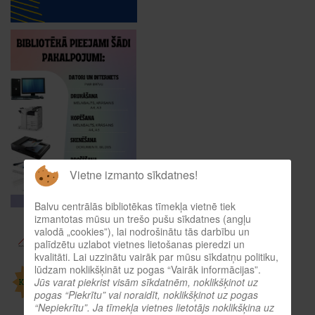
Vietne izmanto sīkdatnes!
Balvu centrālās bibliotēkas tīmekļa vietnē tiek
izmantotas mūsu un trešo pušu sīkdatnes (angļu
valodā „cookies”), lai nodrošinātu tās darbību un
palīdzētu uzlabot vietnes lietošanas pieredzi un
kvalitāti. Lai uzzinātu vairāk par mūsu sīkdatņu politiku,
lūdzam noklikšķināt uz pogas “Vairāk informācijas”.
Jūs varat piekrist visām sīkdatnēm, noklikšķinot uz
pogas “Piekrītu” vai noraidīt, noklikšķinot uz pogas
“Nepiekrītu”. Ja tīmekļa vietnes lietotājs noklikšķina uz