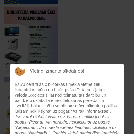
Vietne izmanto sīkdatnes!
Balvu centrālās bibliotēkas tīmekļa vietnē tiek
izmantotas mūsu un trešo pušu sīkdatnes (angļu
valodā „cookies”), lai nodrošinātu tās darbību un
palīdzētu uzlabot vietnes lietošanas pieredzi un
kvalitāti. Lai uzzinātu vairāk par mūsu sīkdatņu politiku,
lūdzam noklikšķināt uz pogas “Vairāk informācijas”.
Jūs varat piekrist visām sīkdatnēm, noklikšķinot uz
pogas “Piekrītu” vai noraidīt, noklikšķinot uz pogas
“Nepiekrītu”. Ja tīmekļa vietnes lietotājs noklikšķina uz
pogas “Nepiekrītu”, tīmekļa vietnē saglabājas tehniskās