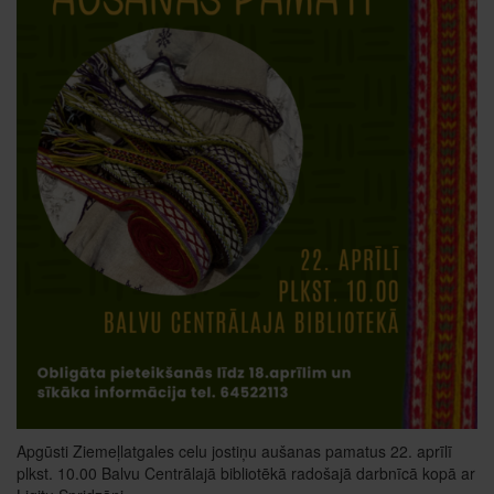
Apgūsti Ziemeļlatgales celu jostiņu aušanas pamatus 22. aprīlī
plkst. 10.00 Balvu Centrālajā bibliotēkā radošajā darbnīcā kopā ar