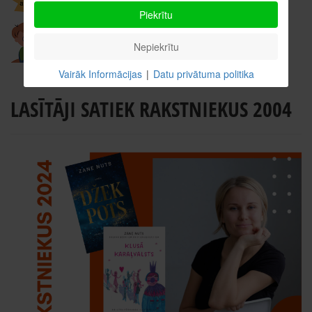
Piekrītu
Nepiekrītu
Vairāk Informācijas
|
Datu privātuma politika
LASĪTĀJI SATIEK RAKSTNIEKUS 2004