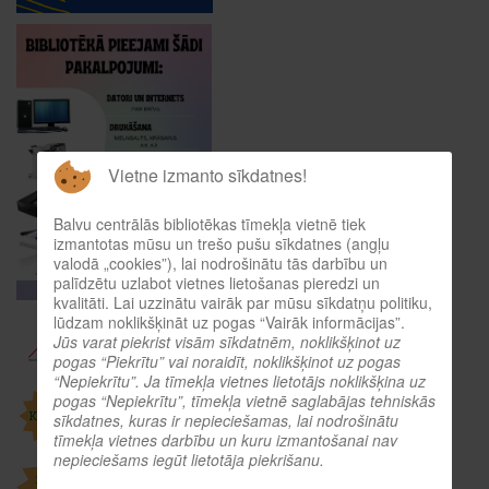
Vietne izmanto sīkdatnes!
Balvu centrālās bibliotēkas tīmekļa vietnē tiek
izmantotas mūsu un trešo pušu sīkdatnes (angļu
valodā „cookies”), lai nodrošinātu tās darbību un
palīdzētu uzlabot vietnes lietošanas pieredzi un
kvalitāti. Lai uzzinātu vairāk par mūsu sīkdatņu politiku,
lūdzam noklikšķināt uz pogas “Vairāk informācijas”.
Jūs varat piekrist visām sīkdatnēm, noklikšķinot uz
pogas “Piekrītu” vai noraidīt, noklikšķinot uz pogas
“Nepiekrītu”. Ja tīmekļa vietnes lietotājs noklikšķina uz
pogas “Nepiekrītu”, tīmekļa vietnē saglabājas tehniskās
sīkdatnes, kuras ir nepieciešamas, lai nodrošinātu
tīmekļa vietnes darbību un kuru izmantošanai nav
nepieciešams iegūt lietotāja piekrišanu.