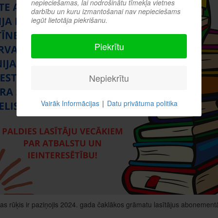
nepieciešamas, lai nodrošinātu tīmekļa vietnes
darbību un kuru izmantošanai nav nepieciešams
iegūt lietotāja piekrišanu.
Piekrītu
Nepiekrītu
Vairāk Informācijas
|
Datu privātuma politika
kas rūķis ir paziņojis 2024. gada čaklākos grāmatu lasītājus abonement