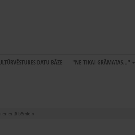
ULTŪRVĒSTURES DATU BĀZE
"NE TIKAI GRĀMATAS..."
abonementā bērniem