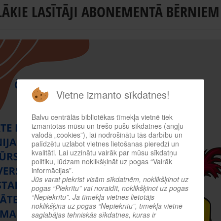
LĀKIE LASĪTĀJI ABONEMENTĀ BĒRNIEM
Vietne izmanto sīkdatnes!
Balvu centrālās bibliotēkas tīmekļa vietnē tiek
izmantotas mūsu un trešo pušu sīkdatnes (angļu
valodā „cookies”), lai nodrošinātu tās darbību un
palīdzētu uzlabot vietnes lietošanas pieredzi un
kvalitāti. Lai uzzinātu vairāk par mūsu sīkdatņu
politiku, lūdzam noklikšķināt uz pogas “Vairāk
informācijas”.
Jūs varat piekrist visām sīkdatnēm, noklikšķinot uz
pogas “Piekrītu” vai noraidīt, noklikšķinot uz pogas
“Nepiekrītu”. Ja tīmekļa vietnes lietotājs
noklikšķina uz pogas “Nepiekrītu”, tīmekļa vietnē
saglabājas tehniskās sīkdatnes, kuras ir