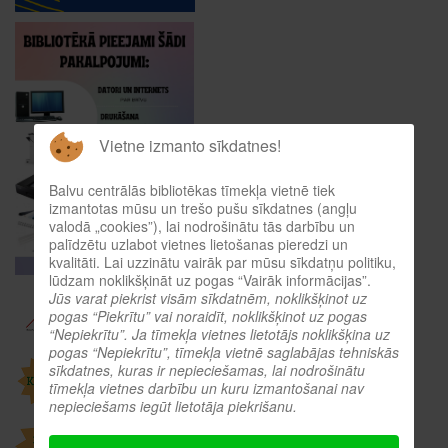
Vietne izmanto sīkdatnes!
Balvu centrālās bibliotēkas tīmekļa vietnē tiek
izmantotas mūsu un trešo pušu sīkdatnes (angļu
valodā „cookies”), lai nodrošinātu tās darbību un
palīdzētu uzlabot vietnes lietošanas pieredzi un
kvalitāti. Lai uzzinātu vairāk par mūsu sīkdatņu politiku,
lūdzam noklikšķināt uz pogas “Vairāk informācijas”.
Jūs varat piekrist visām sīkdatnēm, noklikšķinot uz
pogas “Piekrītu” vai noraidīt, noklikšķinot uz pogas
“Nepiekrītu”. Ja tīmekļa vietnes lietotājs noklikšķina uz
pogas “Nepiekrītu”, tīmekļa vietnē saglabājas tehniskās
sīkdatnes, kuras ir nepieciešamas, lai nodrošinātu
tīmekļa vietnes darbību un kuru izmantošanai nav
nepieciešams iegūt lietotāja piekrišanu.