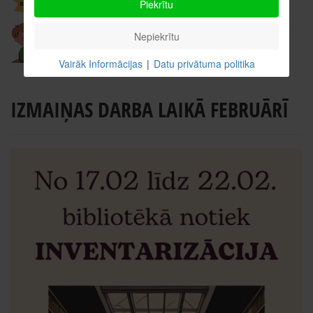
Piekrītu
Nepiekrītu
Vairāk Informācijas
|
Datu privātuma politika
IZMAIŅAS DARBA LAIKĀ FEBRUĀRĪ