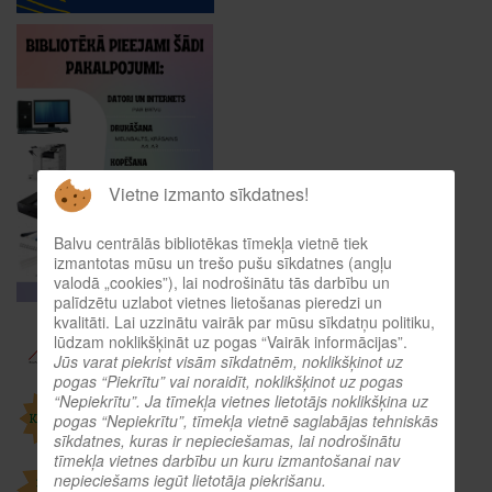
Vietne izmanto sīkdatnes!
Balvu centrālās bibliotēkas tīmekļa vietnē tiek
izmantotas mūsu un trešo pušu sīkdatnes (angļu
valodā „cookies”), lai nodrošinātu tās darbību un
palīdzētu uzlabot vietnes lietošanas pieredzi un
kvalitāti. Lai uzzinātu vairāk par mūsu sīkdatņu politiku,
lūdzam noklikšķināt uz pogas “Vairāk informācijas”.
Jūs varat piekrist visām sīkdatnēm, noklikšķinot uz
pogas “Piekrītu” vai noraidīt, noklikšķinot uz pogas
“Nepiekrītu”. Ja tīmekļa vietnes lietotājs noklikšķina uz
pogas “Nepiekrītu”, tīmekļa vietnē saglabājas tehniskās
sīkdatnes, kuras ir nepieciešamas, lai nodrošinātu
tīmekļa vietnes darbību un kuru izmantošanai nav
nepieciešams iegūt lietotāja piekrišanu.