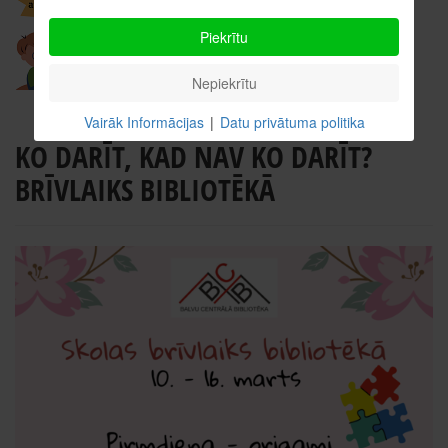
Piekrītu
Nepiekrītu
Vairāk Informācijas
|
Datu privātuma politika
KO DARĪT, KAD NAV KO DARĪT?
BRĪVLAIKS BIBLIOTĒKĀ