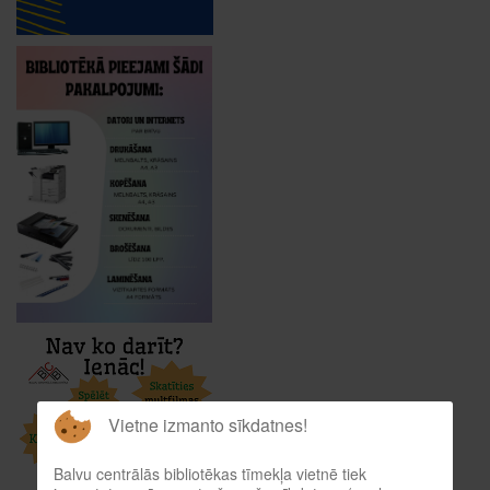
Vietne izmanto sīkdatnes!
Balvu centrālās bibliotēkas tīmekļa vietnē tiek