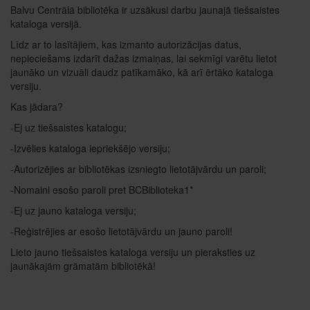
Balvu Centrālā bibliotēka ir uzsākusi darbu jaunajā tiešsaistes
kataloga versijā.
Līdz ar to lasītājiem, kas izmanto autorizācijas datus,
nepieciešams izdarīt dažas izmaiņas, lai sekmīgi varētu lietot
jaunāko un vizuāli daudz patīkamāko, kā arī ērtāko kataloga
versiju.
Kas jādara?
-Ej uz tiešsaistes katalogu;
-Izvēlies kataloga iepriekšējo versiju;
-Autorizējies ar bibliotēkas izsniegto lietotājvārdu un paroli;
-Nomaini esošo paroli pret BCBiblioteka1*
-Ej uz jauno kataloga versiju;
-Reģistrējies ar esošo lietotājvārdu un jauno paroli!
Lieto jauno tiešsaistes kataloga versiju un pieraksties uz
jaunākajām grāmatām bibliotēkā!