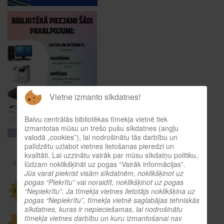
Vietne izmanto sīkdatnes!
Balvu centrālās bibliotēkas tīmekļa vietnē tiek
izmantotas mūsu un trešo pušu sīkdatnes (angļu
valodā „cookies”), lai nodrošinātu tās darbību un
palīdzētu uzlabot vietnes lietošanas pieredzi un
kvalitāti. Lai uzzinātu vairāk par mūsu sīkdatņu politiku,
lūdzam noklikšķināt uz pogas “Vairāk informācijas”.
Jūs varat piekrist visām sīkdatnēm, noklikšķinot uz
pogas “Piekrītu” vai noraidīt, noklikšķinot uz pogas
“Nepiekrītu”. Ja tīmekļa vietnes lietotājs noklikšķina uz
pogas “Nepiekrītu”, tīmekļa vietnē saglabājas tehniskās
sīkdatnes, kuras ir nepieciešamas, lai nodrošinātu
tīmekļa vietnes darbību un kuru izmantošanai nav