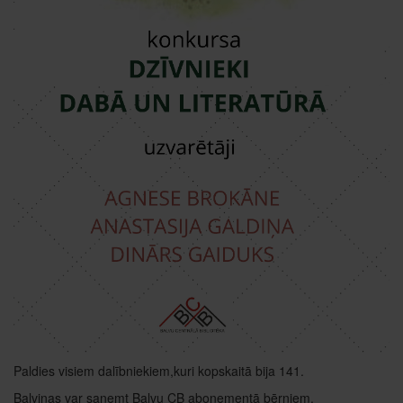
Paldies visiem dalībniekiem,kuri kopskaitā bija 141.
Balviņas var saņemt Balvu CB abonementā bērniem.