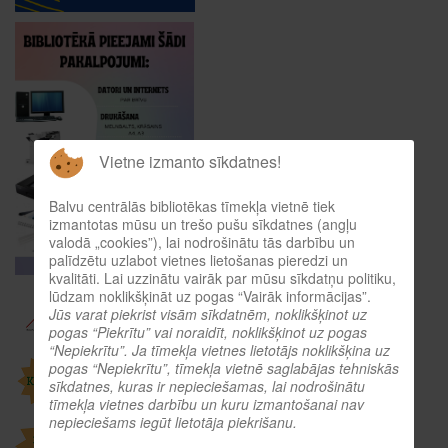
Vietne izmanto sīkdatnes!
Balvu centrālās bibliotēkas tīmekļa vietnē tiek
izmantotas mūsu un trešo pušu sīkdatnes (angļu
valodā „cookies”), lai nodrošinātu tās darbību un
palīdzētu uzlabot vietnes lietošanas pieredzi un
kvalitāti. Lai uzzinātu vairāk par mūsu sīkdatņu politiku,
lūdzam noklikšķināt uz pogas “Vairāk informācijas”.
Jūs varat piekrist visām sīkdatnēm, noklikšķinot uz
pogas “Piekrītu” vai noraidīt, noklikšķinot uz pogas
“Nepiekrītu”. Ja tīmekļa vietnes lietotājs noklikšķina uz
pogas “Nepiekrītu”, tīmekļa vietnē saglabājas tehniskās
sīkdatnes, kuras ir nepieciešamas, lai nodrošinātu
tīmekļa vietnes darbību un kuru izmantošanai nav
nepieciešams iegūt lietotāja piekrišanu.