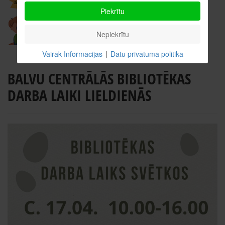
Piekrītu
Nepiekrītu
Vairāk Informācijas
|
Datu privātuma politika
BALVU CENTRĀLĀS BIBLIOTĒKAS
DARBA LAIKI LIELDIENĀS