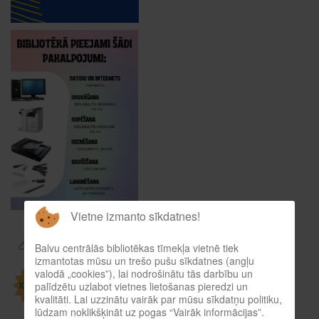
Vietne izmanto sīkdatnes!
Balvu centrālās bibliotēkas tīmekļa vietnē tiek
izmantotas mūsu un trešo pušu sīkdatnes (angļu
valodā „cookies”), lai nodrošinātu tās darbību un
palīdzētu uzlabot vietnes lietošanas pieredzi un
kvalitāti. Lai uzzinātu vairāk par mūsu sīkdatņu politiku,
lūdzam noklikšķināt uz pogas “Vairāk informācijas”.