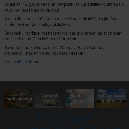
Ja esi 11–12 gadus vecs un Tev patīk lasīt, piedalies konkursā un
kļūsti par lasīšanas čempionu!
Sacensības notiek trīs posmos: skolā vai bibliotēkā, reģionā un
finālā Latvijas Nacionālajā bibliotēkā.
Sacensību mērķis ir rosināt interesi par grāmatām, attīstīt prasmi
skaļi lasīt un dalīties lasītpriekā ar citiem.
Balvu reģiona konkurss notiks 22. maijā Balvu Centrālajā
bibliotēkā – nāc un parādi savu lasītprasmi!
Sacensību Nolikums
PIEKĻŪSTAMĪBAS PAZIŅOJUMS
SĪKDATŅU POLITIKA
BALVU NOVADA PAŠVALDĪBAS DATU PRIVĀTUMA POLITIKA