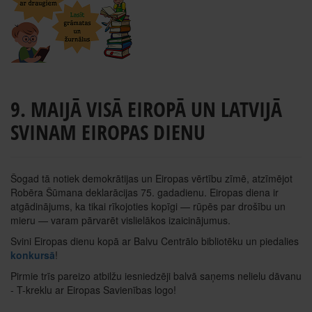
9. MAIJĀ VISĀ EIROPĀ UN LATVIJĀ
SVINAM EIROPAS DIENU
Šogad tā notiek demokrātijas un Eiropas vērtību zīmē, atzīmējot
Robēra Šūmana deklarācijas 75. gadadienu. Eiropas diena ir
atgādinājums, ka tikai rīkojoties kopīgi — rūpēs par drošību un
mieru — varam pārvarēt vislielākos izaicinājumus.
Svini Eiropas dienu kopā ar Balvu Centrālo bibliotēku un piedalies
konkursā
!
Pirmie trīs pareizo atbilžu iesniedzēji balvā saņems nelielu dāvanu
- T-kreklu ar Eiropas Savienības logo!