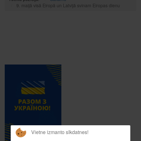
9. maijā visā Eiropā un Latvijā svinam Eiropas dienu
Vietne izmanto sīkdatnes!