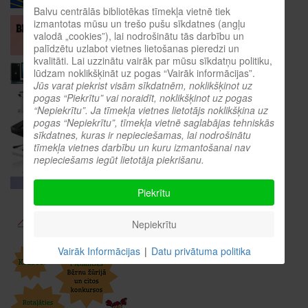
Balvu centrālās bibliotēkas tīmekļa vietnē tiek
izmantotas mūsu un trešo pušu sīkdatnes (angļu
valodā „cookies”), lai nodrošinātu tās darbību un
palīdzētu uzlabot vietnes lietošanas pieredzi un
kvalitāti. Lai uzzinātu vairāk par mūsu sīkdatņu politiku,
lūdzam noklikšķināt uz pogas “Vairāk informācijas”.
Jūs varat piekrist visām sīkdatnēm, noklikšķinot uz
pogas “Piekrītu” vai noraidīt, noklikšķinot uz pogas
“Nepiekrītu”. Ja tīmekļa vietnes lietotājs noklikšķina uz
pogas “Nepiekrītu”, tīmekļa vietnē saglabājas tehniskās
sīkdatnes, kuras ir nepieciešamas, lai nodrošinātu
tīmekļa vietnes darbību un kuru izmantošanai nav
nepieciešams iegūt lietotāja piekrišanu.
Piekrītu
Nepiekrītu
Vairāk Informācijas
|
Datu privātuma politika