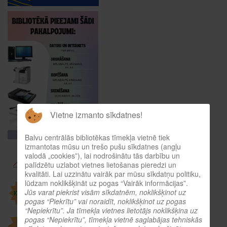
Vietne izmanto sīkdatnes!
Balvu centrālās bibliotēkas tīmekļa vietnē tiek
izmantotas mūsu un trešo pušu sīkdatnes (angļu
valodā „cookies”), lai nodrošinātu tās darbību un
palīdzētu uzlabot vietnes lietošanas pieredzi un
kvalitāti. Lai uzzinātu vairāk par mūsu sīkdatņu politiku,
lūdzam noklikšķināt uz pogas “Vairāk informācijas”.
Jūs varat piekrist visām sīkdatnēm, noklikšķinot uz
pogas “Piekrītu” vai noraidīt, noklikšķinot uz pogas
“Nepiekrītu”. Ja tīmekļa vietnes lietotājs noklikšķina uz
pogas “Nepiekrītu”, tīmekļa vietnē saglabājas tehniskās