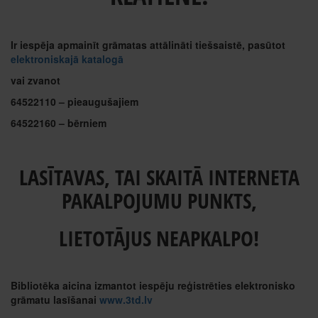
Ir iespēja apmainīt grāmatas attālināti tiešsaistē, pasūtot
elektroniskajā katalogā
vai zvanot
64522110 – pieaugušajiem
64522160 – bērniem
LASĪTAVAS, TAI SKAITĀ INTERNETA
PAKALPOJUMU PUNKTS,
LIETOTĀJUS NEAPKALPO!
Bibliotēka aicina izmantot iespēju reģistrēties elektronisko
grāmatu lasīšanai
www.3td.lv