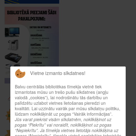
Vietne izmanto sīkdatnes!
Balvu centrālās bibliotēkas tīmekļa vietnē tiek
izmantotas mūsu un trešo pušu sīkdatnes (angļu
valodā „cookies”), lai nodrošinātu tās darbību un
palīdzētu uzlabot vietnes lietošanas pieredzi un
kvalitāti. Lai uzzinātu vairāk par mūsu sīkdatņu politiku,
lūdzam noklikšķināt uz pogas “Vairāk informācijas”.
Jūs varat piekrist visām sīkdatnēm, noklikšķinot uz
pogas “Piekrītu” vai noraidīt, noklikšķinot uz pogas
“Nepiekrītu”. Ja tīmekļa vietnes lietotājs noklikšķina uz
pogas “Nepiekrītu”, tīmekļa vietnē saglabājas tehniskās