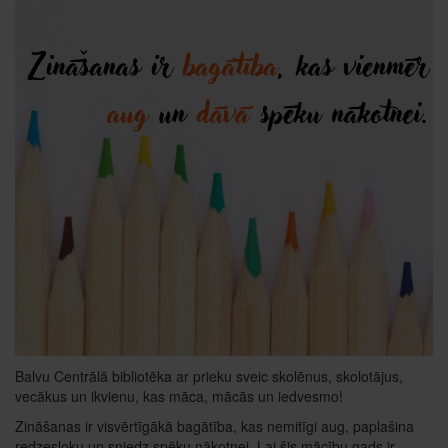
Balvu Centrālā bibliotēka ar prieku sveic skolēnus, skolotājus,
vecākus un ikvienu, kas māca, mācās un iedvesmo!
Zināšanas ir visvērtīgākā bagātība, kas nemitīgi aug, paplašina
redzesloku un sniedz spēku nākotnei. Lai šis mācību gads ir