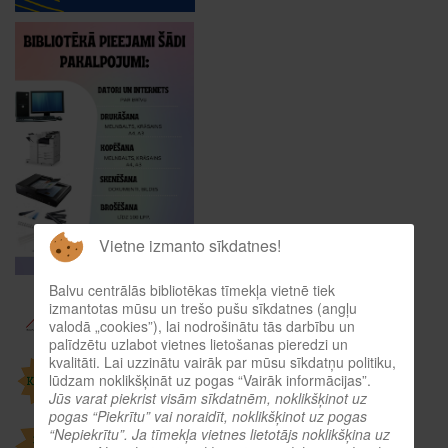
Vietne izmanto sīkdatnes!
Balvu centrālās bibliotēkas tīmekļa vietnē tiek
izmantotas mūsu un trešo pušu sīkdatnes (angļu
valodā „cookies”), lai nodrošinātu tās darbību un
palīdzētu uzlabot vietnes lietošanas pieredzi un
kvalitāti. Lai uzzinātu vairāk par mūsu sīkdatņu politiku,
lūdzam noklikšķināt uz pogas “Vairāk informācijas”.
Jūs varat piekrist visām sīkdatnēm, noklikšķinot uz
pogas “Piekrītu” vai noraidīt, noklikšķinot uz pogas
“Nepiekrītu”. Ja tīmekļa vietnes lietotājs noklikšķina uz