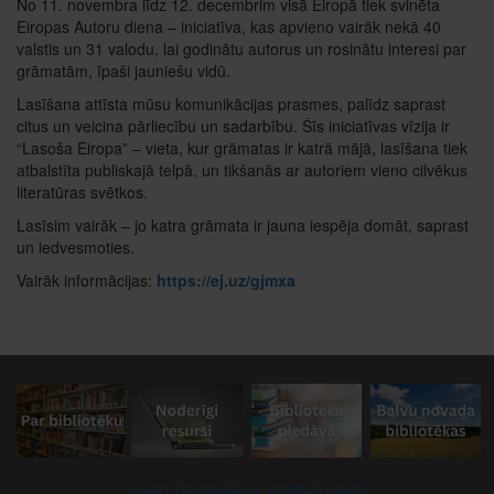
No 11. novembra līdz 12. decembrim visā Eiropā tiek svinēta
Eiropas Autoru diena – iniciatīva, kas apvieno vairāk nekā 40
valstis un 31 valodu, lai godinātu autorus un rosinātu interesi par
grāmatām, īpaši jauniešu vidū.
Lasīšana attīsta mūsu komunikācijas prasmes, palīdz saprast
citus un veicina pārliecību un sadarbību. Šīs iniciatīvas vīzija ir
“Lasoša Eiropa” – vieta, kur grāmatas ir katrā mājā, lasīšana tiek
atbalstīta publiskajā telpā, un tikšanās ar autoriem vieno cilvēkus
literatūras svētkos.
Lasīsim vairāk – jo katra grāmata ir jauna iespēja domāt, saprast
un iedvesmoties.
Vairāk informācijas:
https://ej.uz/gjmxa
PIEKĻŪSTAMĪBAS PAZIŅOJUMS