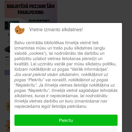
Vietne izmanto sīkdatnes!
Balvu centrālās bibliotēkas tīmekļa vietnē tiek
izmantotas mūsu un trešo pušu sīkdatnes (angļu
valodā „cookies”), lai nodrošinātu tās darbību un
palīdzētu uzlabot vietnes lietošanas pieredzi un
kvalitāti. Lai uzzinātu vairāk par mūsu sīkdatņu politiku,
lūdzam noklikšķināt uz pogas “Vairāk informācijas”.
Jūs varat piekrist visām sīkdatnēm, noklikšķinot uz
pogas “Piekrītu” vai noraidīt, noklikšķinot uz pogas
“Nepiekrītu”. Ja tīmekļa vietnes lietotājs noklikšķina uz
pogas “Nepiekrītu”, tīmekļa vietnē saglabājas tehniskās
sīkdatnes, kuras ir nepieciešamas, lai nodrošinātu
tīmekļa vietnes darbību un kuru izmantošanai nav
nepieciešams iegūt lietotāja piekrišanu.
Piekrītu