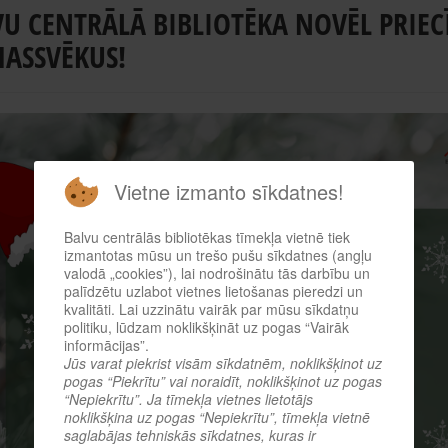
U CENTRĀLĀ BIBLIOTĒKA NOVĒL PRIECĪ
MASSVĒKUS!
Vietne izmanto sīkdatnes!
Balvu centrālās bibliotēkas tīmekļa vietnē tiek
izmantotas mūsu un trešo pušu sīkdatnes (angļu
valodā „cookies”), lai nodrošinātu tās darbību un
palīdzētu uzlabot vietnes lietošanas pieredzi un
kvalitāti. Lai uzzinātu vairāk par mūsu sīkdatņu
politiku, lūdzam noklikšķināt uz pogas “Vairāk
informācijas”.
Jūs varat piekrist visām sīkdatnēm, noklikšķinot uz
pogas “Piekrītu” vai noraidīt, noklikšķinot uz pogas
“Nepiekrītu”. Ja tīmekļa vietnes lietotājs
noklikšķina uz pogas “Nepiekrītu”, tīmekļa vietnē
saglabājas tehniskās sīkdatnes, kuras ir