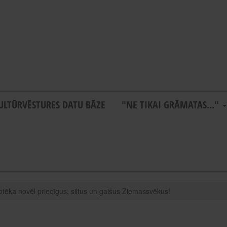
ULTŪRVĒSTURES DATU BĀZE
"NE TIKAI GRĀMATAS..."
iotēka novēl priecīgus, siltus un gaišus Ziemassvēkus!