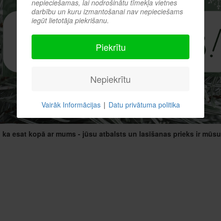
nepieciešamas, lai nodrošinātu tīmekļa vietnes
darbību un kuru izmantošanai nav nepieciešams
iegūt lietotāja piekrišanu.
Piekrītu
Nepiekrītu
Vairāk Informācijas
|
Datu privātuma politika
, ka esat kopā ar mums - jūsu atbalsts un lasīšanas prieks ir mūsu