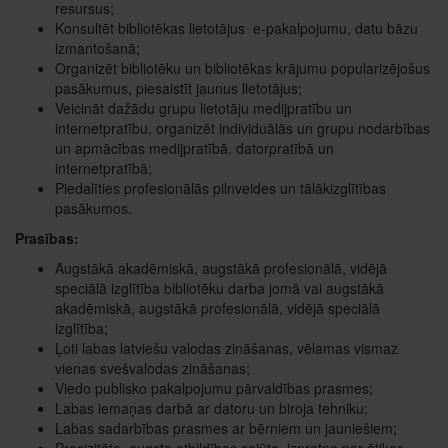
resursus;
Konsultēt bibliotēkas lietotājus e-pakalpojumu, datu bāzu
izmantošanā;
Organizēt bibliotēku un bibliotēkas krājumu popularizējošus
pasākumus, piesaistīt jaunus lietotājus;
Veicināt dažādu grupu lietotāju medijpratību un
internetpratību, organizēt individuālās un grupu nodarbības
un apmācības medijpratībā, datorpratībā un
internetpratībā;
Piedalīties profesionālās pilnveides un tālākizglītības
pasākumos.
Prasības:
​Augstākā akadēmiskā, augstākā profesionālā, vidējā
speciālā izglītība bibliotēku darba jomā vai augstākā
akadēmiskā, augstākā profesionālā, vidējā speciālā
izglītība;
Ļoti labas latviešu valodas zināšanas, vēlamas vismaz
vienas svešvalodas zināšanas;
Viedo publisko pakalpojumu pārvaldības prasmes;
Labas iemaņas darbā ar datoru un biroja tehniku;
Labas sadarbības prasmes ar bērniem un jauniešiem;