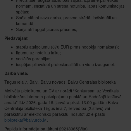
Precizitāte, augsta atbildības sajūta, izpratne par ētikas
normām, iniciatīva un stresa noturība, labas komunikācijas
spējas;
Spēja plānot savu darbu, prasme strādāt individuāli un
komandā;
Spēja ātri apgūt jaunas prasmes;
Piedāvājam
:
stabilu atalgojumu (870 EUR pirms nodokļu nomaksas);
līgumu uz noteiktu laiku;
sociālās garantijas;
iespējas pilnveidot profesionalitāti un vietu izaugsmei.
Darba vieta:
Tirgus iela 7, Balvi, Balvu novads, Balvu Centrālās bibliotēka
Motivētu pieteikumu un CV ar norādi “Konkursam uz Vecākais
bibliotekārs interneta pakalpojumu punktā un Radošajā lasītavā
amatu” līdz 2026. gada 16. janvāra plkst. 13:00 gaidām Balvu
Centrālajā bibliotēkā Tirgus ielā 7, lietvedībā (2.stāvs) vai
parakstītu ar elektronisko parakstu, nosūtot uz e-pastu
biblioteka@balvurcb.lv
.
Papildu informācija pa tālruni 29218085(Vita)