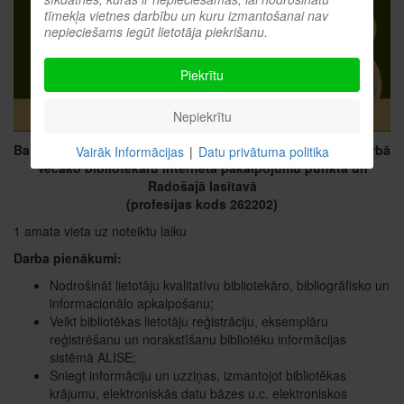
tīmekļa vietnes darbību un kuru izmantošanai nav
nepieciešams iegūt lietotāja piekrišanu.
Piekrītu
Nepiekrītu
Balvu Centrālā bibliotēka (Reģ. nr. 90009115622) aicina darbā
Vairāk Informācijas
|
Datu privātuma politika
Vecāko bibliotekāru interneta pakalpojumu punktā un
Radošajā lasītavā
(profesijas kods 262202)
1 amata vieta uz noteiktu laiku
Darba pienākumi​:
Nodrošināt lietotāju kvalitatīvu bibliotekāro, bibliogrāfisko un
informacionālo apkalpošanu;
Veikt bibliotēkas lietotāju reģistrāciju, eksemplāru
reģistrēšanu un norakstīšanu bibliotēku informācijas
sistēmā ALISE;
Sniegt informāciju un uzziņas, izmantojot bibliotēkas
krājumu, elektroniskās datu bāzes u.c. elektroniskos