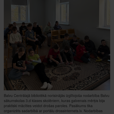
Balvu Centrālajā bibliotēkā norisinājās izglītojoša nodarbība Balvu
sākumskolas 3.d klases skolēniem, kuras galvenais mērķis bija
praktiski mācīties veidot drošas paroles. Pasākums tika
organizēts sadarbībā ar portālu drossinternets.lv. Nodarbības