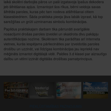
laikā skolēni darbojās pāros un paši izgatavoja īpašus dekodera
jeb šifrēšanas apļus. Izmantojot šos rīkus, bērni veidoja savas
šifrētās paroles, kuras pēc tam nodeva atšifrēšanai citiem
klasesbiedriem. Šāda praktiska pieeja ļāva labāk izprast, kā top
sarežģītas un grūti uzminamas simbolu kombinācijas.
Papildus praktiskajam darbam tika pārrunāti svarīgākie
nosacījumi drošas paroles izveidei un skaidrota divu pakāpju
autentifikācijas nozīme. Skolēniem tika parādītas arī interneta
vietnes, kurās iespējams pārliecināties par izveidotās paroles
drošību un uzzināt, vai līdzīgas kombinācijas jau iepriekš nav
mēģināts izmantot digitālajā vidē. Paldies 3.d klasei par aizrautīgo
dalību un vēlmi izzināt digitālās drošības pamatprincipus.
PIEKĻŪSTAMĪBAS PAZIŅOJUMS