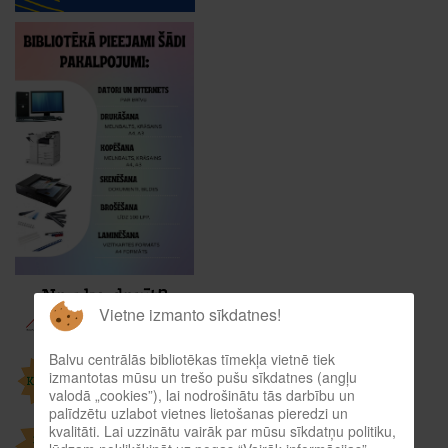
Vietne izmanto sīkdatnes!
Balvu centrālās bibliotēkas tīmekļa vietnē tiek
izmantotas mūsu un trešo pušu sīkdatnes (angļu
valodā „cookies”), lai nodrošinātu tās darbību un
palīdzētu uzlabot vietnes lietošanas pieredzi un
kvalitāti. Lai uzzinātu vairāk par mūsu sīkdatņu politiku,