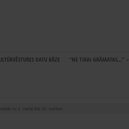
ULTŪRVĒSTURES DATU BĀZE
"NE TIKAI GRĀMATAS..."
 izstāde no 2. marta līdz 25. martam