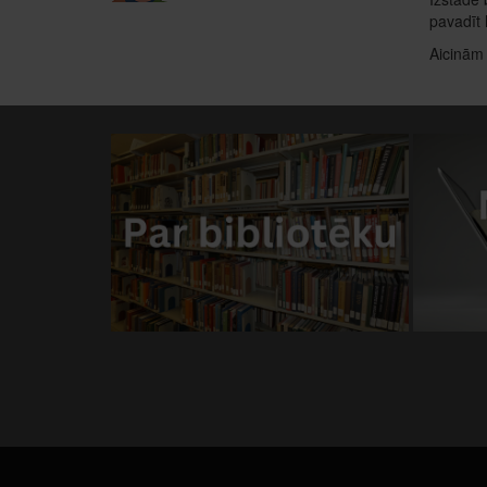
pavadīt 
Aicinām 