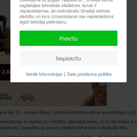
saglabājas tehniskās sīkdatnes, kuras ir
nepieciešamas, lai nodrošinātu tīmekļa vietnes
darbību un kuru izmantošanai nav nepieciešams
iegūt lietotāja piekrišanu.
Piekrītu
Nepiekrītu
Vairāk Informācijas
|
Datu privātuma politika
rta līdz 25. martam Balvu Centrālā bibliotēka aicina apmeklētājus uz Evit
apskatāmas ar rūpību un mīlestību darinātas lelles, no kurām katrai ir
radošumu, pacietību un prasmi piešķirt katrai lellei individuālu tēlu.
būs interesanta gan bērniem, gan pieaugušajiem – tā ir iespēja iepazīt 