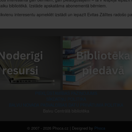
laiku bibliotēkā. Izstāde apskatāma abonementā bērniem.
ikvienu interesentu apmeklēt izstādi un iepazīt Evitas Zālītes radošo pa
PIEKĻŪSTAMĪBAS PAZIŅOJUMS
SĪKDATŅU POLITIKA
BALVU NOVADA PAŠVALDĪBAS DATU PRIVĀTUMA POLITIKA
Balvu Centrālā bibliotēka
© 2007 - 2026 Phoca.cz | Designed by
Phoca