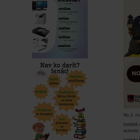
No 2. ma
Izstādē 
autores 
Izstāde 