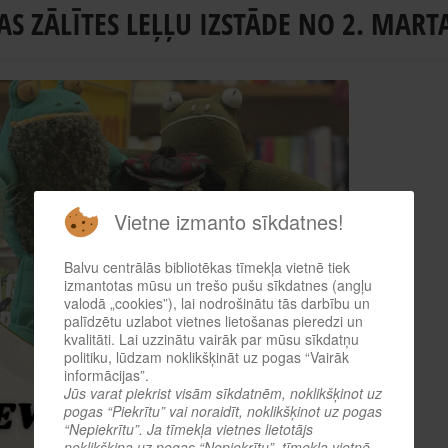
AS ZĀLĪTES LEĻĻU IZSTĀDE NO 2. MAR
Vietne izmanto sīkdatnes!
Balvu centrālās bibliotēkas tīmekļa vietnē tiek
izmantotas mūsu un trešo pušu sīkdatnes (angļu
valodā „cookies”), lai nodrošinātu tās darbību un
palīdzētu uzlabot vietnes lietošanas pieredzi un
kvalitāti. Lai uzzinātu vairāk par mūsu sīkdatņu
politiku, lūdzam noklikšķināt uz pogas “Vairāk
informācijas”.
Jūs varat piekrist visām sīkdatnēm, noklikšķinot uz
pogas “Piekrītu” vai noraidīt, noklikšķinot uz pogas
“Nepiekrītu”. Ja tīmekļa vietnes lietotājs
noklikšķina uz pogas “Nepiekrītu”, tīmekļa vietnē