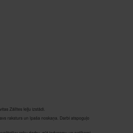
as Zālītes leļļu izstādi.
 savs raksturs un īpaša noskaņa. Darbi atspoguļo
kvalitatīvu roku darbu, gūt iedvesmu un patīkami